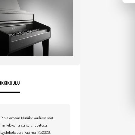
IKKIKOULU
Pihlajamaan Musiikkikoulussa saat
henkilökohtaista soitinopetusta.
syyslukukausi alkaa ma 17.8.2026.