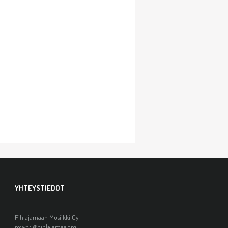
YHTEYSTIEDOT
Pihlajamaan Musiikki Oy
myynti@pihlajamaa.org