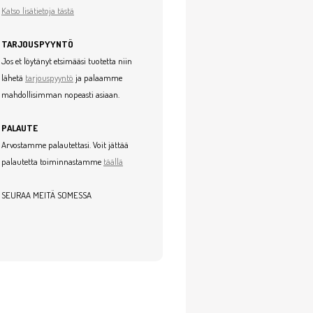
Katso lisätietoja tästä
TARJOUSPYYNTÖ
Jos et löytänyt etsimääsi tuotetta niin
lähetä
tarjouspyyntö
ja palaamme
mahdollisimman nopeasti asiaan.
PALAUTE
Arvostamme palautettasi. Voit jättää
palautetta toiminnastamme
täällä
SEURAA MEITÄ SOMESSA