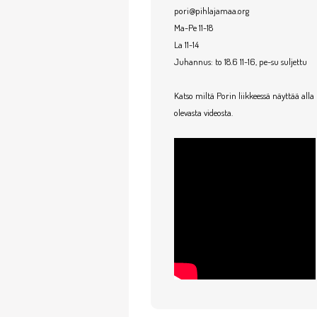
pori@pihlajamaa.org
Ma-Pe 11-18
La 11-14
Juhannus: to 18.6 11-16, pe-su suljettu
Katso miltä Porin liikkeessä näyttää alla
olevasta videosta.