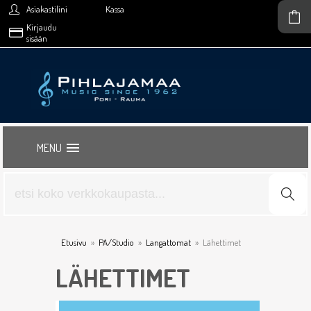
Asiakastilini
Kassa
Kirjaudu
sisään
MENU
Etusivu
»
PA/Studio
»
Langattomat
»
Lähettimet
LÄHETTIMET