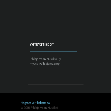
YHTEYSTIEDOT
Pihlajamaan Musiikki Oy
myynti@pihlajamaa.org
Magento verkkokauppa
© 2016 Pihlajamaan Musiikki