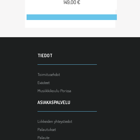
149,00 €
TIEDOT
Toimitusehdot
Evästeet
Musiikkikoulu Porissa
ASIAKASPALVELU
Liikkeiden yhteystiedot
Palautukset
Palaute