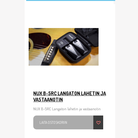
NUX B-5RC LANGATON LAHETIN JA
VASTAANOTIN
NUX B-5RC Langaton lahetin ja vastaanotin
LAITA OSTOSKORIIN