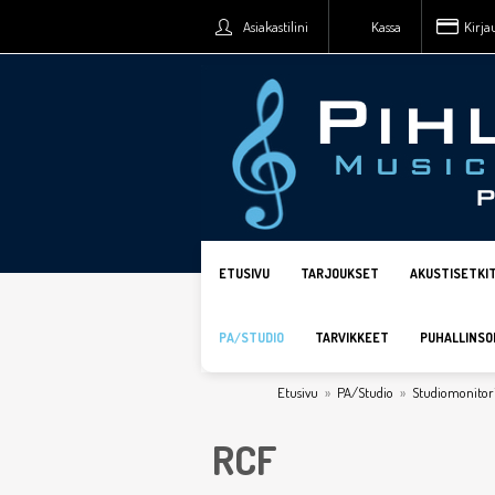
Asiakastilini
Kassa
Kirja
ETUSIVU
TARJOUKSET
AKUSTISETKI
PA/STUDIO
TARVIKKEET
PUHALLINSO
Etusivu
»
PA/Studio
»
Studiomonitor
RCF