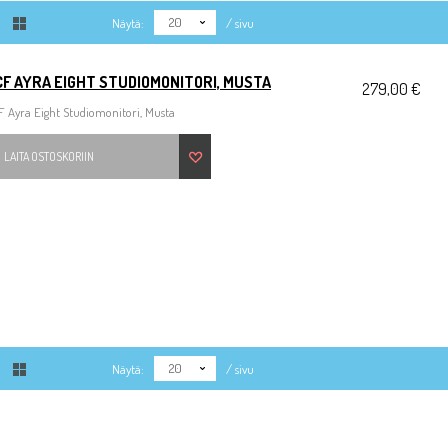
20
Näytä:
/ sivu
F AYRA EIGHT STUDIOMONITORI, MUSTA
279,00 €
 Ayra Eight Studiomonitori, Musta
LAITA OSTOSKORIIN
20
Näytä:
/ sivu