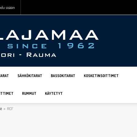
udu sisään
TARAT
SÄHKÖKITARAT
BASSOKITARAT
KOSKETINSOITTIMET
ITTIMET
RUMMUT
KÄYTETYT
it
»
RCF