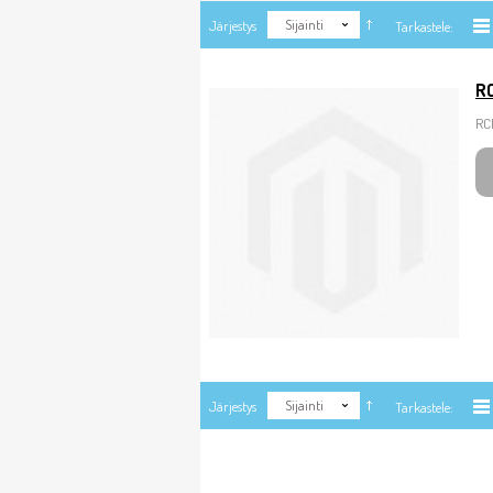
Sijainti
Järjestys
Tarkastele:
RC
RCF
Sijainti
Järjestys
Tarkastele: