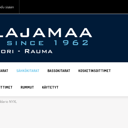
udu sisään
TARAT
SÄHKÖKITARAT
BASSOKITARAT
KOSKETINSOITTIMET
ITTIMET
RUMMUT
KÄYTETYT
ddario NYXL