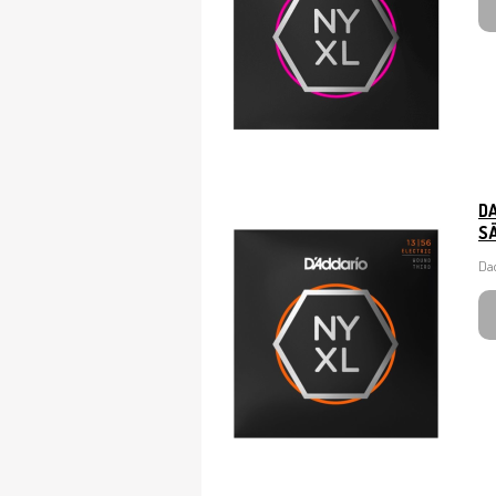
D
SÄ
Dad