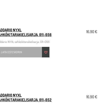
ADDARIO NYXL
16,90 €
HKÖKITARAKIELISARJA, 011-056
dario NYXL sähkökitarakielisarja, 011-056
LAITA OSTOSKORIIN
ADDARIO NYXL
16,90 €
HKÖKITARAKIELISARJA, 011-052