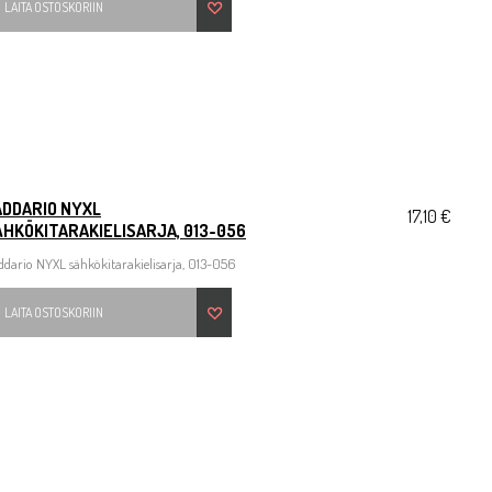
LAITA OSTOSKORIIN
ADDARIO NYXL
17,10 €
HKÖKITARAKIELISARJA, 013-056
dario NYXL sähkökitarakielisarja, 013-056
LAITA OSTOSKORIIN