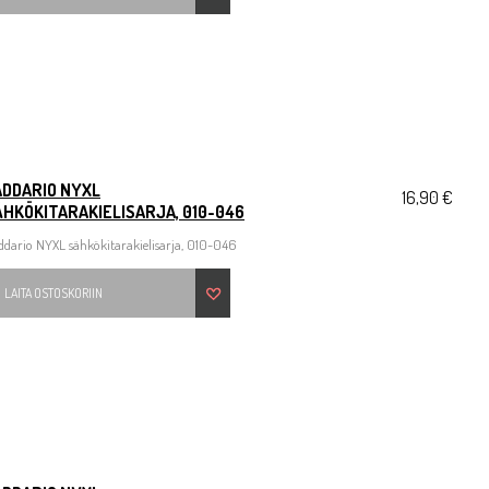
ADDARIO NYXL
16,90 €
HKÖKITARAKIELISARJA, 010-046
dario NYXL sähkökitarakielisarja, 010-046
LAITA OSTOSKORIIN