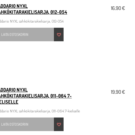
ADDARIO NYXL
16,90 €
HKÖKITARAKIELISARJA, 012-054
dario NYXL sähkökitarakielisarja, 012-054
LAITA OSTOSKORIIN
ADDARIO NYXL
19,90 €
HKÖKITARAKIELISARJA, 011-064 7-
ELISELLE
dario NYXL sähkökitarakielisarja, 011-064 7-kieliselle
LAITA OSTOSKORIIN