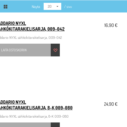
20
Näytä:
/ sivu
ADDARIO NYXL
16,90 €
ÄHKÖKITARAKIELISARJA, 009-042
dario NYXL sähkökitarakielisarja, 009-042
LAITA OSTOSKORIIN
ADDARIO NYXL
24,90 €
HKÖKITARAKIELISARJA, 8-K 009-080
ddario NYXL sähkökitarakielisarja, 8-K 009-080