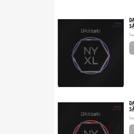
D
SÄ
Dad
D
SÄ
Dad