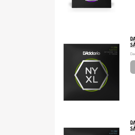
D
SÄ
Dad
D
SÄ