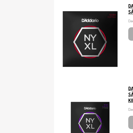
D
SÄ
Dad
D
SÄ
KI
Dad