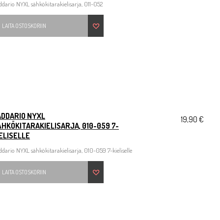
dario NYXL sähkökitarakielisarja, 011-052
LAITA OSTOSKORIIN
ADDARIO NYXL
19,90 €
HKÖKITARAKIELISARJA, 010-059 7-
ELISELLE
dario NYXL sähkökitarakielisarja, 010-059 7-kieliselle
LAITA OSTOSKORIIN