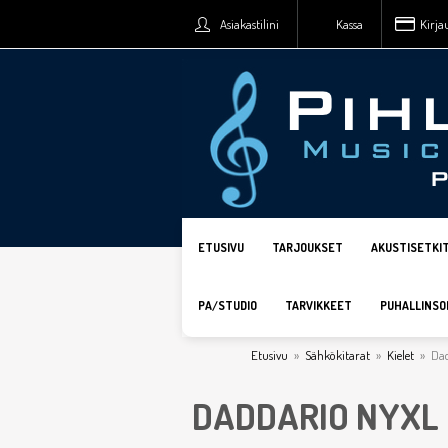
Asiakastilini
Kassa
Kirja
ETUSIVU
TARJOUKSET
AKUSTISETKI
PA/STUDIO
TARVIKKEET
PUHALLINSO
Etusivu
»
Sähkökitarat
»
Kielet
»
Da
DADDARIO NYXL