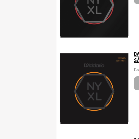
D
SÄ
Dad