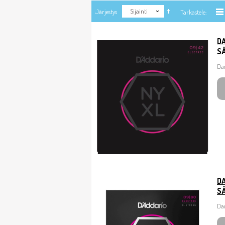
Sijainti
Järjestys
Tarkastele:
D
S
Dad
D
SÄ
Da