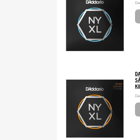
Dad
D
SÄ
KI
Dad