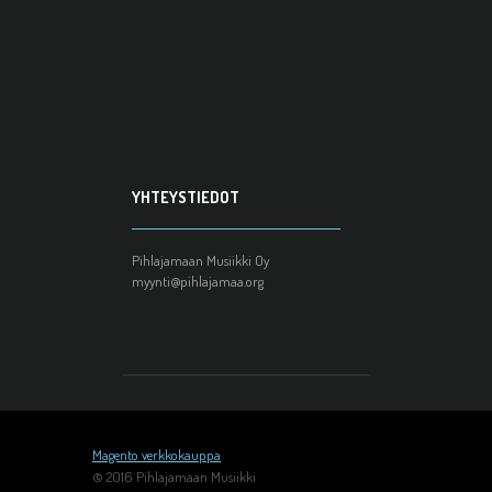
YHTEYSTIEDOT
Pihlajamaan Musiikki Oy
myynti@pihlajamaa.org
Magento verkkokauppa
© 2016 Pihlajamaan Musiikki