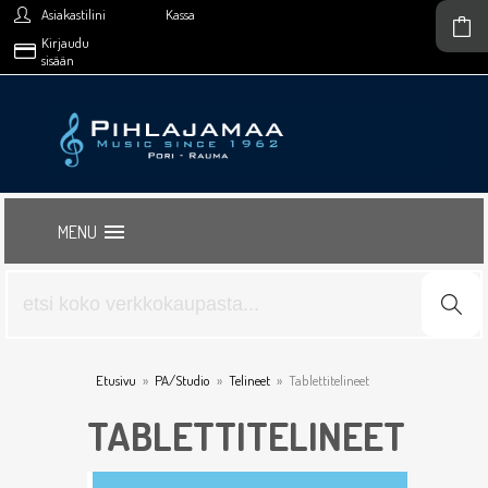
Asiakastilini
Kassa
Kirjaudu
sisään
MENU
Etusivu
»
PA/Studio
»
Telineet
»
Tablettitelineet
TABLETTITELINEET