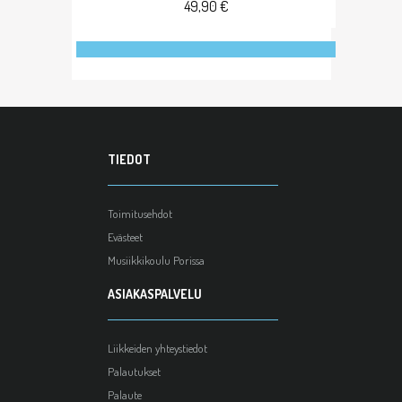
49,90 €
TIEDOT
Toimitusehdot
Evästeet
Musiikkikoulu Porissa
ASIAKASPALVELU
Liikkeiden yhteystiedot
Palautukset
Palaute