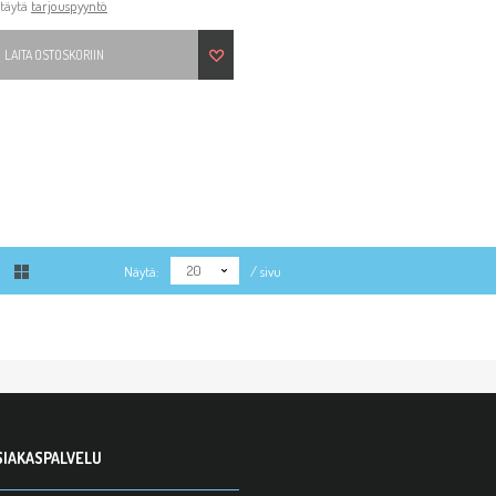
 täytä
tarjouspyyntö
LAITA OSTOSKORIIN
20
Näytä:
/ sivu
SIAKASPALVELU