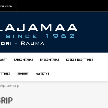
udu sisään
TARAT
SÄHKÖKITARAT
BASSOKITARAT
KOSKETINSOITTIMET
ITTIMET
RUMMUT
KÄYTETYT
lop Gator Grip
RIP