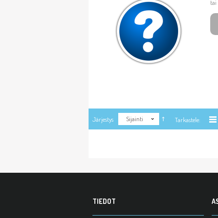
tai
Sijainti
Järjestys
Tarkastele:
TIEDOT
A