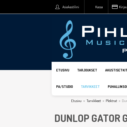
Asiakastilini
Kassa
Kirja
ETUSIVU
TARJOUKSET
AKUSTISETKI
PA/STUDIO
TARVIKKEET
PUHALLINSO
Etusivu
»
Tarvikkeet
»
Plektrat
»
Dun
DUNLOP GATOR G