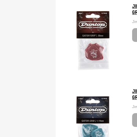
J
GR
Ji
J
GR
Jim