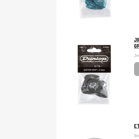
J
GR
Ji
E
So