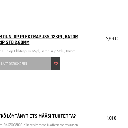
IM DUNLOP PLEKTRAPUSSI 12KPL, GATOR
7,90 €
IP STD 2,00MM
m Dunlop Plektrapussi 12kpl, Gator Grip Std 2,00mm
LAITA OSTOSKORIIN
TKÖ LÖYTÄNYT ETSIMÄÄSI TUOTETTA?
1,01 €
ita 0447005100 niin selvitämme tuotteen saatavuuden