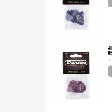
J
GR
Jim