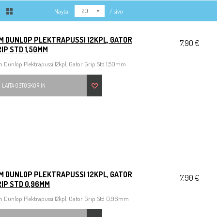
20
Näytä:
/ sivu
IM DUNLOP PLEKTRAPUSSI 12KPL, GATOR
7,90 €
IP STD 1,50MM
 Dunlop Plektrapussi 12kpl, Gator Grip Std 1,50mm
LAITA OSTOSKORIIN
IM DUNLOP PLEKTRAPUSSI 12KPL, GATOR
7,90 €
IP STD 0,96MM
m Dunlop Plektrapussi 12kpl, Gator Grip Std 0,96mm