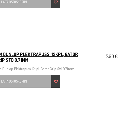
LAITA OSTOSKORIIN
IM DUNLOP PLEKTRAPUSSI 12KPL, GATOR
7,90 €
IP STD 0,71MM
 Dunlop Plektrapussi 12kpl, Gator Grip Std 0,71mm
LAITA OSTOSKORIIN