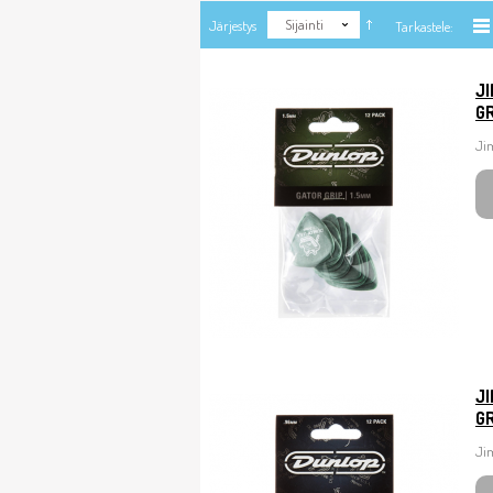
Sijainti
Järjestys
Tarkastele:
J
GR
Jim
J
GR
Ji