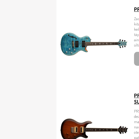
P
Za
kit
kei
täy
ain
sil
P
S
PRS
des
mah
na
ote
pat