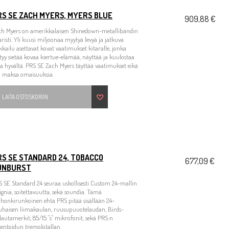
RS SE ZACH MYERS, MYERS BLUE
909,88 €
ch Myers on amerikkalaisen Shinedown-metallibändin
aristi. Yli kuusi miljoonaa myytyä levyä ja jatkuva
kkailu asettavat kovat vaatimukset kitaralle, jonka
tyy sietää kovaa kiertue-elämää, näyttää ja kuulostaa
a hyvältä. PRS SE Zach Myers täyttää vaatimukset eikä
ti maksa omaisuuksia.
LAITA OSTOSKORIIN
RS SE STANDARD 24, TOBACCO
677,09 €
UNBURST
 SE Standard 24 seuraa uskollisesti Custom 24-mallin
ignia, soitettavuutta, sekä soundia. Tämä
onkirunkoinen ehta PRS pitää sisällään 24-
uhaisen liimakaulan, ruusupuuotelaudan, Birds-
lautamerkit, 85/15 "s" mikrofonit, sekä PRS:n
entoidun tremolotallan.