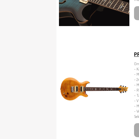
P
Om
- K
- 
- 2
- 
- 
- T
- V
- M
- 
Sel