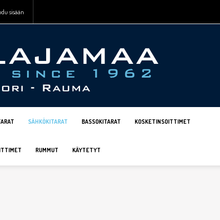
udu sisään
TARAT
SÄHKÖKITARAT
BASSOKITARAT
KOSKETINSOITTIMET
ITTIMET
RUMMUT
KÄYTETYT