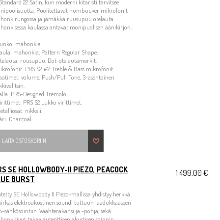
Standard 22 Satin, kun moderni kitaristi tarvitsee
nipuolisuutta. Puolitettavat humbucker mikrofonit
honkirungossa ja jämäkkä ruusupuu otelauta
onkisessa kaulassa antavat monipuolisen äänikirjon.
Runko: mahonkia.
aula: mahonkia, Pattern Regular Shape.
telauta: ruusupuu, Dot-otelautamerkit.
ikrofonit: PRS S2 #7 Treble & Bass mikrofonit.
äätimet: volume, Push/Pull Tone, 3-asentoinen
kivalitsin.
alla: PRS-Designed Tremolo.
irittimet: PRS S2 Lukko virittimet.
etalliosat: nikkeli.
äri: Charcoal.
LAITA OSTOSKORIIN
S SE HOLLOWBODY-II PIEZO, PEACOCK
1 499,00 €
LUE BURST
tetty SE Hollowbody II Piezo-mallissa yhdistyy herkkä
kirkas elektroakustinen soundi tuttuun laadukkaaseen
-sähkösointiin. Vaahterakansi ja -pohja, sekä
onkisivut takaa autenttisen akustisen soinnin.