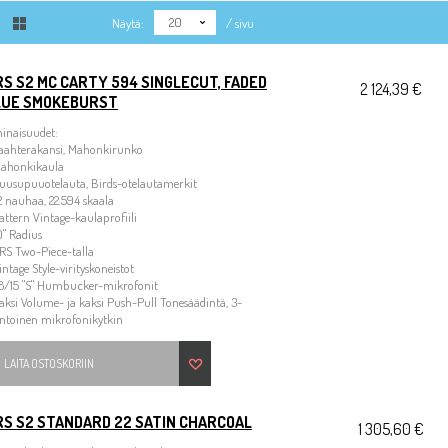
20
Näytä:
/ sivu
S S2 MC CARTY 594 SINGLECUT, FADED
2 124,39 €
LUE SMOKEBURST
inaisuudet:
Vaahterakansi, Mahonkirunko
Mahonkikaula
uusupuuotelauta, Birds-otelautamerkit
2 nauhaa, 22.594 skaala
attern Vintage-kaulaprofiili
0" Radius
RS Two-Piece-talla
intage Style-virityskoneistot
58/15 "S" Humbucker-mikrofonit
aksi Volume- ja kaksi Push-Pull Tonesäädintä, 3-
entoinen mikrofonikytkin
LAITA OSTOSKORIIN
RS S2 STANDARD 22 SATIN CHARCOAL
1 305,60 €