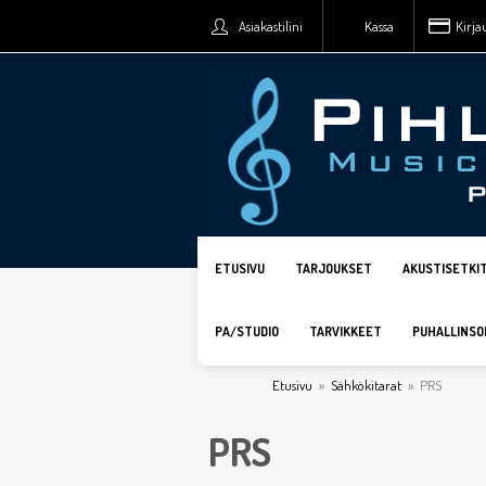
Asiakastilini
Kassa
Kirja
ETUSIVU
TARJOUKSET
AKUSTISETKI
PA/STUDIO
TARVIKKEET
PUHALLINSO
Etusivu
»
Sähkökitarat
»
PRS
PRS