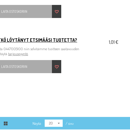
LAITA OSTOSKORIIN
TKÖ LÖYTÄNYT ETSIMÄÄSI TUOTETTA?
1,01 €
ita 0447005100 niin selvitämme tuotteen saatavuuden
 täytä
tarjouspyyntö
LAITA OSTOSKORIIN
20
Näytä:
/ sivu