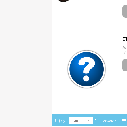
E
So
tai
Sijainti
Järjestys
Tarkastele: