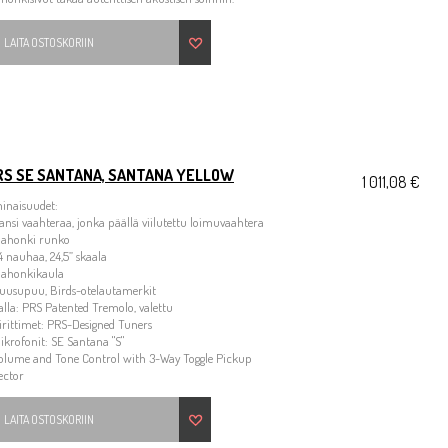
LAITA OSTOSKORIIN
RS SE SANTANA, SANTANA YELLOW
1 011,08 €
inaisuudet:
ansi vaahteraa, jonka päällä viilutettu loimuvaahtera
Mahonki runko
4 nauhaa, 24,5” skaala
Mahonkikaula
Ruusupuu, Birds-otelautamerkit
alla: PRS Patented Tremolo, valettu
irittimet: PRS-Designed Tuners
ikrofonit: SE Santana "S"
Volume and Tone Control with 3-Way Toggle Pickup
ector
LAITA OSTOSKORIIN