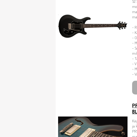
S2 
mo
ma
mah
- 
- K
- O
- M
- S
mik
- T
- V
- M
- V
PR
B
Käy
ja 
PRS
mah