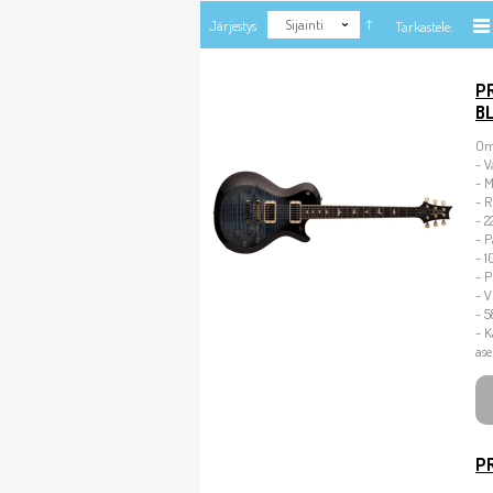
Sijainti
Järjestys
Tarkastele:
PR
B
Om
- 
- 
- R
- 2
- P
- 1
- P
- V
- 
- K
as
P