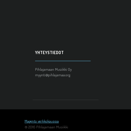
YHTEYSTIEDOT
Pihlajamaan Musiikki Oy
myynti@pihlajamaa.org
Magento verkkokauppa
© 2016 Pihlajamaan Musiikki