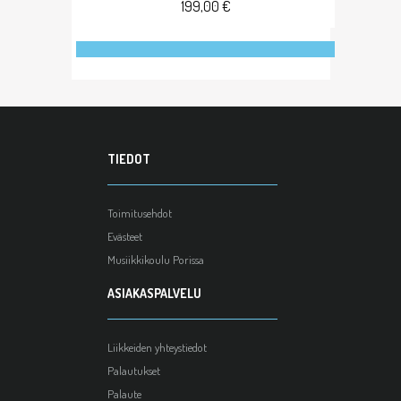
199,00 €
TIEDOT
Toimitusehdot
Evästeet
Musiikkikoulu Porissa
ASIAKASPALVELU
Liikkeiden yhteystiedot
Palautukset
Palaute