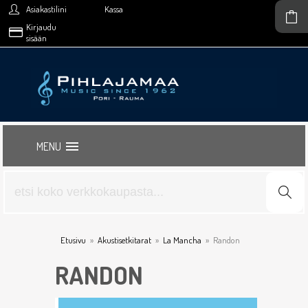
Asiakastilini
Kassa
Kirjaudu
sisään
MENU
Etusivu
»
Akustisetkitarat
»
La Mancha
»
Randon
RANDON