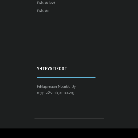
Palautukset
Palaute
YHTEYSTIEDOT
Pihlajamaan Musiikki Oy
myynti@pihlajamaa.org