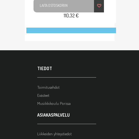
LAITA OSTOSKORIIN
110,32 €
TIEDOT
Toimitusehdot
Evästeet
Musiikkikoulu Porissa
ASIAKASPALVELU
Liikkeiden yhteystiedot