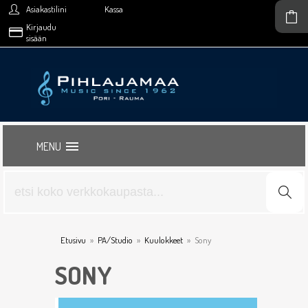
Asiakastilini
Kassa
Kirjaudu
sisään
MENU
Etusivu
»
PA/Studio
»
Kuulokkeet
»
Sony
SONY