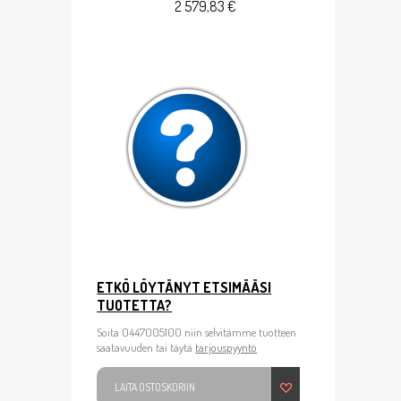
2 579,83 €
ETKÖ LÖYTÄNYT ETSIMÄÄSI
TUOTETTA?
Soita 0447005100 niin selvitämme tuotteen
saatavuuden tai täytä
tarjouspyyntö
LAITA OSTOSKORIIN