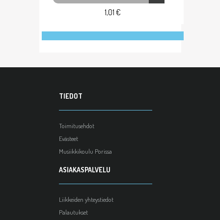
1,01 €
TIEDOT
Toimitusehdot
Evästeet
Musiikkikoulu Porissa
ASIAKASPALVELU
Liikkeiden yhteystiedot
Palautukset