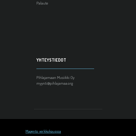
Palaute
YHTEYSTIEDOT
Pihlajamaan Musiikki Oy
myynti@pihlajamaa.org
Magento verkkokauppa