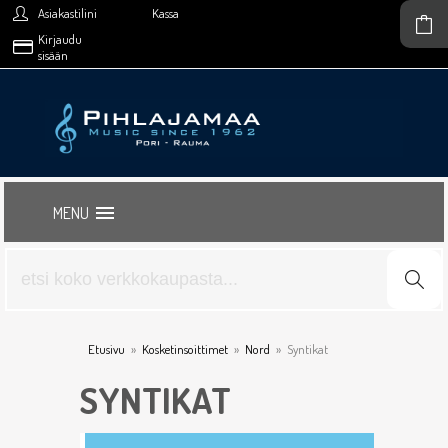
Asiakastilini
Kassa
Kirjaudu
sisään
MENU
Etusivu
»
Kosketinsoittimet
»
Nord
»
Syntikat
SYNTIKAT