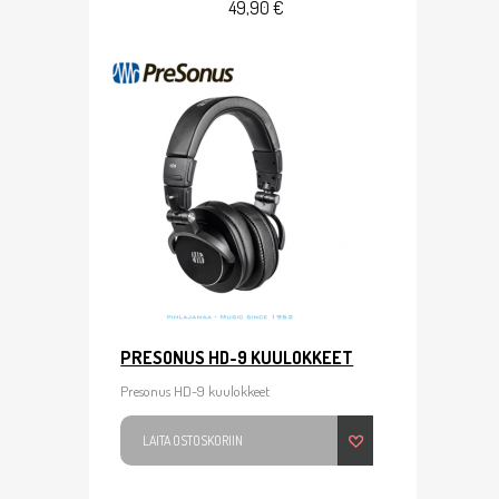
49,90 €
PRESONUS HD-9 KUULOKKEET
Presonus HD-9 kuulokkeet
LAITA OSTOSKORIIN