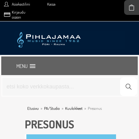
Asiakastilini
Kassa
Kirjaudu
sisään
MENU
Etusivu
»
PA/Studio
»
Kuulokkeet
»
Presonus
PRESONUS