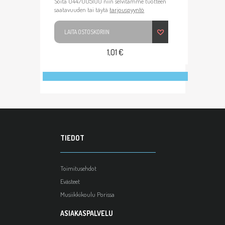
Soita 0447005100 niin selvitämme tuotteen
saatavuuden tai täytä
tarjouspyyntö
LAITA OSTOSKORIIN
1,01 €
TIEDOT
Toimitusehdot
Evästeet
Musiikkikoulu Porissa
ASIAKASPALVELU