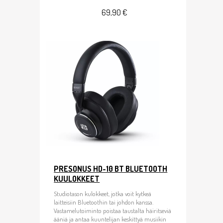
69,90 €
PRESONUS HD-10 BT BLUETOOTH
KUULOKKEET
Studiotason kulokkeet, jotka voit kytkeä
laitteisiin Bluetoothin tai johdon kanssa.
Vastamelutoiminto poistaa taustalta häiritseviä
ääniä ja antaa kuuntelijan keskittyä musiikin