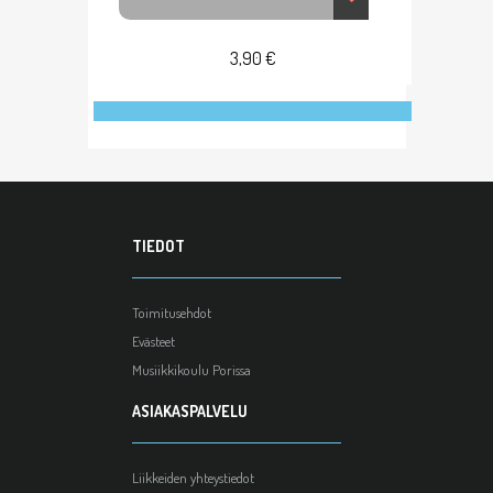
3,90 €
TIEDOT
Toimitusehdot
Evästeet
Musiikkikoulu Porissa
ASIAKASPALVELU
Liikkeiden yhteystiedot