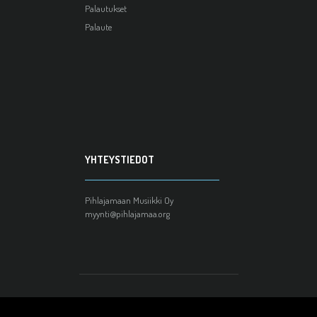
Palautukset
Palaute
YHTEYSTIEDOT
Pihlajamaan Musiikki Oy
myynti@pihlajamaa.org