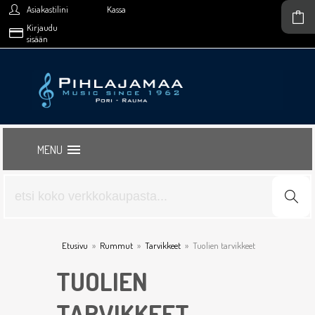
Asiakastilini
Kassa
Kirjaudu
sisään
MENU
Etusivu
»
Rummut
»
Tarvikkeet
»
Tuolien tarvikkeet
TUOLIEN
TARVIKKEET