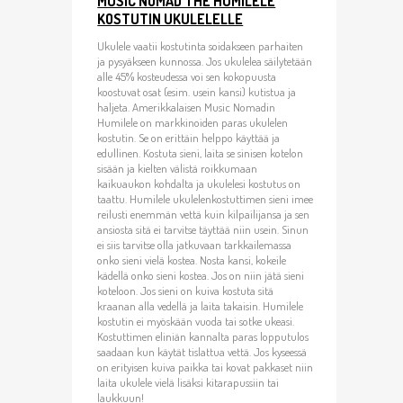
MUSIC NOMAD THE HUMILELE
KOSTUTIN UKULELELLE
Ukulele vaatii kostutinta soidakseen parhaiten
ja pysyäkseen kunnossa. Jos ukulelea säilytetään
alle 45% kosteudessa voi sen kokopuusta
koostuvat osat (esim. usein kansi) kutistua ja
haljeta. Amerikkalaisen Music Nomadin
Humilele on markkinoiden paras ukulelen
kostutin. Se on erittäin helppo käyttää ja
edullinen. Kostuta sieni, laita se sinisen kotelon
sisään ja kielten välistä roikkumaan
kaikuaukon kohdalta ja ukulelesi kostutus on
taattu. Humilele ukulelenkostuttimen sieni imee
reilusti enemmän vettä kuin kilpailijansa ja sen
ansiosta sitä ei tarvitse täyttää niin usein. Sinun
ei siis tarvitse olla jatkuvaan tarkkailemassa
onko sieni vielä kostea. Nosta kansi, kokeile
kädellä onko sieni kostea. Jos on niin jätä sieni
koteloon. Jos sieni on kuiva kostuta sitä
kraanan alla vedellä ja laita takaisin. Humilele
kostutin ei myöskään vuoda tai sotke ukeasi.
Kostuttimen eliniän kannalta paras lopputulos
saadaan kun käytät tislattua vettä. Jos kyseessä
on erityisen kuiva paikka tai kovat pakkaset niin
laita ukulele vielä lisäksi kitarapussiin tai
laukkuun!