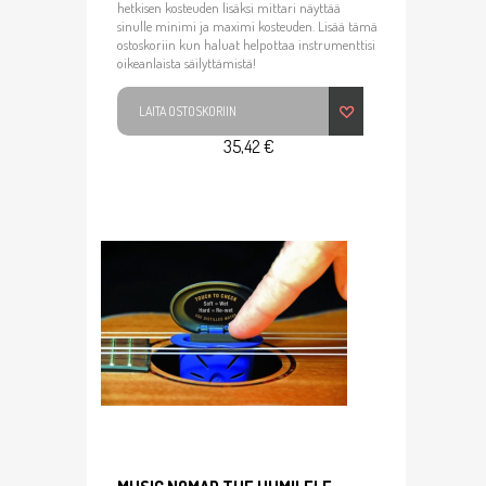
hetkisen kosteuden lisäksi mittari näyttää
sinulle minimi ja maximi kosteuden. Lisää tämä
ostoskoriin kun haluat helpottaa instrumenttisi
oikeanlaista säilyttämistä!
LAITA OSTOSKORIIN
35,42 €