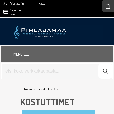
Asiakastilini
Kassa
Kirjaudu
sisään
MENU
Etusivu
»
Tarvikkeet
»
Kostuttimet
KOSTUTTIMET