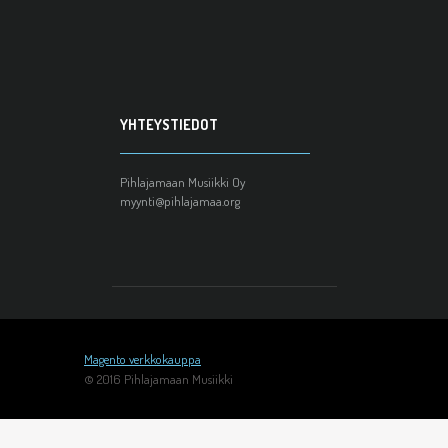
YHTEYSTIEDOT
Pihlajamaan Musiikki Oy
myynti@pihlajamaa.org
Magento verkkokauppa
© 2016 Pihlajamaan Musiikki