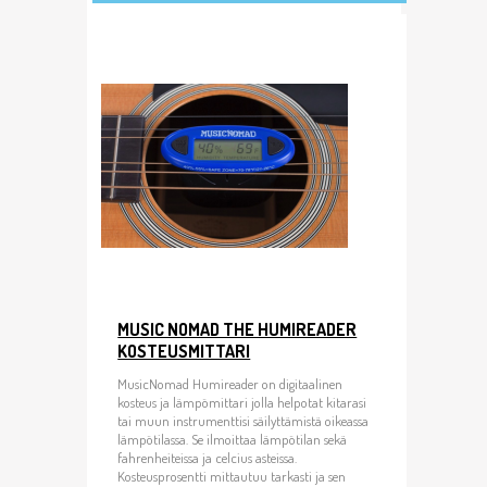
MUSIC NOMAD THE HUMIREADER
KOSTEUSMITTARI
MusicNomad Humireader on digitaalinen
kosteus ja lämpömittari jolla helpotat kitarasi
tai muun instrumenttisi säilyttämistä oikeassa
lämpötilassa. Se ilmoittaa lämpötilan sekä
fahrenheiteissa ja celcius asteissa.
Kosteusprosentti mittautuu tarkasti ja sen