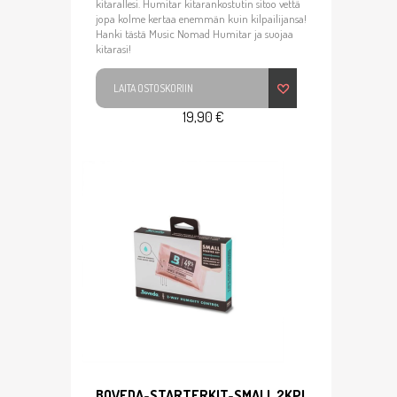
kitarallesi. Humitar kitarankostutin sitoo vettä
jopa kolme kertaa enemmän kuin kilpailijansa!
Hanki tästä Music Nomad Humitar ja suojaa
kitarasi!
LAITA OSTOSKORIIN
19,90 €
BOVEDA-STARTERKIT-SMALL 2KPL