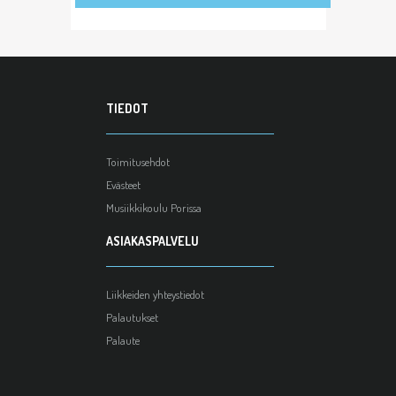
TIEDOT
Toimitusehdot
Evästeet
Musiikkikoulu Porissa
ASIAKASPALVELU
Liikkeiden yhteystiedot
Palautukset
Palaute