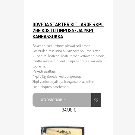
BOVEDA STARTER KIT LARGE 4KPL
70G KOSTUTINPUSSEJA 2KPL
KANGASSUKKA
Bovedan kostuttimet pitävät soittimen
kosteuden tasaisena oli ympäröivä ilma sitten
kuivaa tai kosteaa. Kostuttimet kestävät pitkään,
mutta aika-ajoin kostutuspussit pitää korvata
tuoreilla.
Paketti sisältää:
4kpl 70g Boveda kostutinpusseja
2kpl vuotosuojattuja kangassukkia, joihin
kostutinpussit asetetaan
LAITA OSTOSKORIIN
34,90 €