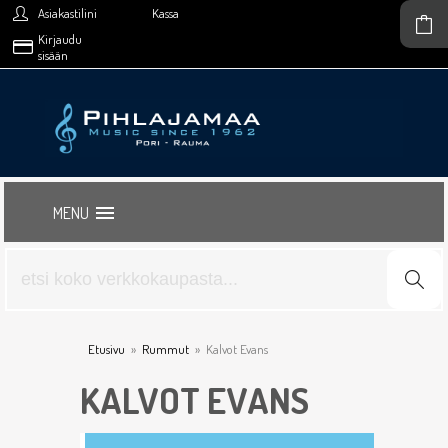
Asiakastilini
Kassa
Kirjaudu
sisään
MENU
Etusivu
»
Rummut
»
Kalvot Evans
KALVOT EVANS