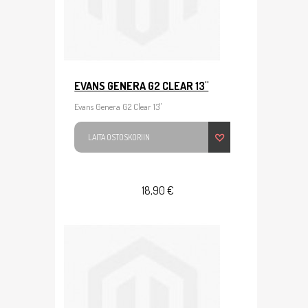
EVANS GENERA G2 CLEAR 13"
Evans Genera G2 Clear 13"
LAITA OSTOSKORIIN
18,90 €