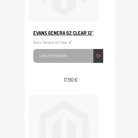
EVANS GENERA G2 CLEAR 12"
Evans Genera G2 Clear 12"
LAITA OSTOSKORIIN
17,90 €