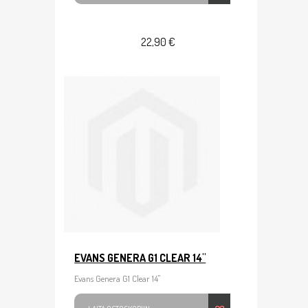
22,90 €
EVANS GENERA G1 CLEAR 14"
Evans Genera G1 Clear 14"