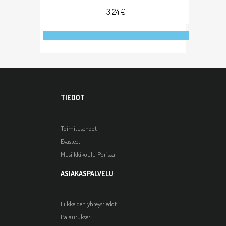
3,24 €
TIEDOT
Toimitusehdot
Evästeet
Musiikkikoulu Porissa
ASIAKASPALVELU
Liikkeiden yhteystiedot
Palautukset