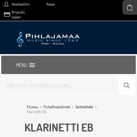
Asiakastilini
Kassa
Kirjaudu
sisään
MENU
Etusivu
»
Puhallinsoittimet
»
Soittolehdet
»
Klarinetti Eb
KLARINETTI EB