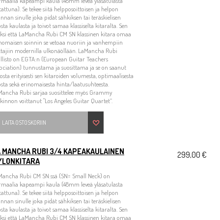
rmaalia kapeampi kaula (48mm leveä yläsatulasta
attuna). Se tekee siitä helpposoittoisen ja helpon
innan sinulle joka pidät sähkiksen tai teräskielisen
osta kaulasta ja toivot samaa klassiselta kitaralta. Sen
äksi että LaMancha Rubi CM SN klassinen kitara omaa
nomaisen soinnin se vetoaa nuoriin ja vanhempiin
ttajiin modernilla ulkonäöllään. LaMancha Rubi
llisto on EGTA:n (European Guitar Teachers
ociation) tunnustama ja suosittama ja se on saanut
tosta erityisesti sen kitaroiden volumesta, optimaalisesta
sta sekä erinomaisesta hinta/laatusuhteesta.
Mancha Rubi sarjaa suosittelee myös Grammy
kinnon voittanut "Los Angeles Guitar Quartet”.
LAITA OSTOSKORIIN
A MANCHA RUBI 3/4 KAPEAKAULAINEN
299,00 €
YLONKITARA
Mancha Rubi CM SN:ssä (SN= Small Neck) on
rmaalia kapeampi kaula (48mm leveä yläsatulasta
attuna). Se tekee siitä helpposoittoisen ja helpon
innan sinulle joka pidät sähkiksen tai teräskielisen
osta kaulasta ja toivot samaa klassiselta kitaralta. Sen
äksi että LaMancha Rubi CM SN klassinen kitara omaa