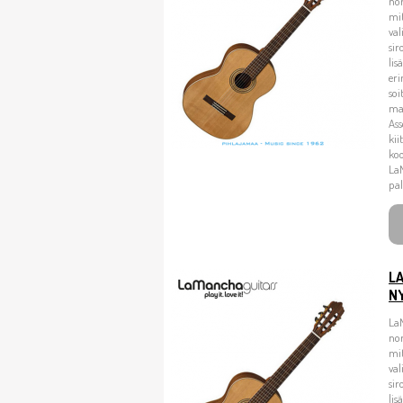
no
mit
val
sir
lis
eri
soi
ma
Ass
kii
koo
La
pal
L
N
La
no
mit
val
sir
lis