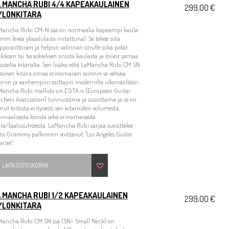
A MANCHA RUBI 4/4 KAPEAKAULAINEN
299,00 €
YLONKITARA
Mancha Rubi CM-N:ssä on normaalia kapeampi kaula
mm leveä yläsatulasta mitattuna). Se tekee siitä
pposoittoisen ja helpon valinnan sinulle joka pidät
kiksen tai teräskielisen sirosta kaulasta ja toivot samaa
ssiselta kitaralta. Sen lisäksi että LaMancha Rubi CM SN
ssinen kitara omaa erinomaisen soinnin se vetoaa
riin ja vanhempiin soittajiin modernilla ulkonäöllään.
Mancha Rubi mallisto on EGTA:n (European Guitar
chers Association) tunnustama ja suosittama ja se on
nut kiitosta erityisesti sen kitaroiden volumesta,
imaalisesta koosta sekä erinomaisesta
ta/laatusuhteesta. LaMancha Rubi sarjaa suosittelee
ös Grammy palkinnon voittanut "Los Angeles Guitar
rtet”.
LAITA OSTOSKORIIN
A MANCHA RUBI 1/2 KAPEAKAULAINEN
299,00 €
YLONKITARA
Mancha Rubi CM SN:ssä (SN= Small Neck) on