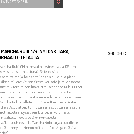
LAITA OSTOSKORIIN
 MANCHA RUBI 4/4, NYLONKITARA,
309,00 €
ORMAALI OTELAUTA
Mancha Rubi CM normaalin levyinen kaula (52mm
eä yläsatulasta mitattuna). Se tekee siitä
pposoittoisen ja helpon valinnan sinulle joka pidät
kiksen tai teräskielisen sirosta kaulasta ja toivot samaa
ssiselta kitaralta. Sen lisäksi että LaMancha Rubi CM SN
ssinen kitara omaa erinomaisen soinnin se vetoaa
riin ja vanhempiin soittajiin modernilla ulkonäöllään.
Mancha Rubi mallisto on EGTA:n (European Guitar
chers Association) tunnustama ja suosittama ja se on
nut kiitosta erityisesti sen kitaroiden volumesta,
imaalisesta koosta sekä erinomaisesta
ta/laatusuhteesta. LaMancha Rubi sarjaa suosittelee
ös Grammy palkinnon voittanut "Los Angeles Guitar
rtet".