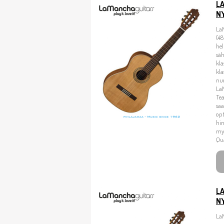
L
N
La
(48
hel
säh
kla
kla
nuo
La
Tea
saa
opt
hin
my
Qua
L
N
La