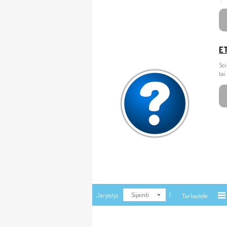
E
So
tai
Sijainti
Järjestys
Tarkastele: