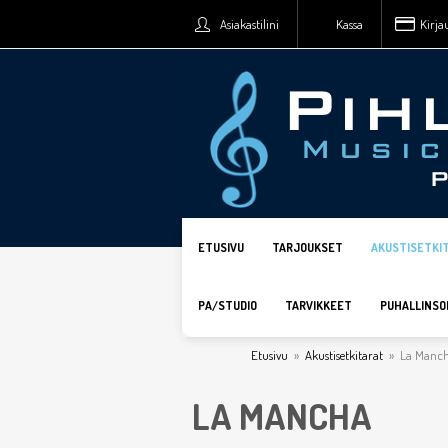
Asiakastilini
Kassa
Kirja
ETUSIVU
TARJOUKSET
AKUSTISETKI
PA/STUDIO
TARVIKKEET
PUHALLINSO
Etusivu
»
Akustisetkitarat
»
La Manc
LA MANCHA