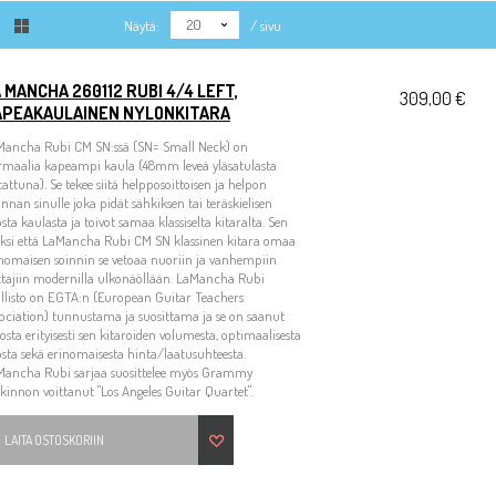
20
Näytä:
/ sivu
 MANCHA 260112 RUBI 4/4 LEFT,
309,00 €
APEAKAULAINEN NYLONKITARA
Mancha Rubi CM SN:ssä (SN= Small Neck) on
rmaalia kapeampi kaula (48mm leveä yläsatulasta
attuna). Se tekee siitä helpposoittoisen ja helpon
innan sinulle joka pidät sähkiksen tai teräskielisen
osta kaulasta ja toivot samaa klassiselta kitaralta. Sen
äksi että LaMancha Rubi CM SN klassinen kitara omaa
nomaisen soinnin se vetoaa nuoriin ja vanhempiin
ttajiin modernilla ulkonäöllään. LaMancha Rubi
llisto on EGTA:n (European Guitar Teachers
ociation) tunnustama ja suosittama ja se on saanut
tosta erityisesti sen kitaroiden volumesta, optimaalisesta
sta sekä erinomaisesta hinta/laatusuhteesta.
Mancha Rubi sarjaa suosittelee myös Grammy
kinnon voittanut "Los Angeles Guitar Quartet".
LAITA OSTOSKORIIN