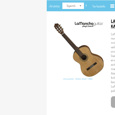
Sijainti
Järjestys
Tarkastele:
LA
K
La
no
mit
val
sir
lis
eri
soi
ma
Ass
kii
koo
La
pal