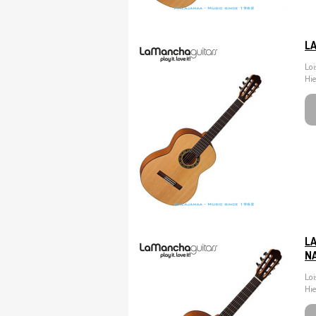
L
Loi
Hie
L
N
Loi
Hie