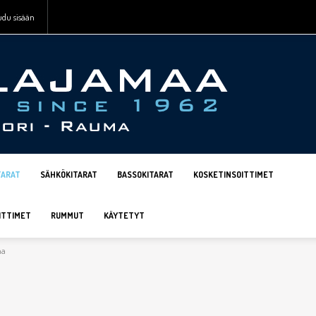
udu sisään
TARAT
SÄHKÖKITARAT
BASSOKITARAT
KOSKETINSOITTIMET
ITTIMET
RUMMUT
KÄYTETYT
ha