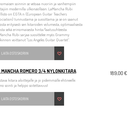
nomaisen soinnin se vetoaa nuoriin ja vanhempiin
ttajiin modernilla ulkonäöllään. LaMancha Rubi
llisto on EGTA:n (European Guitar Teachers
ociation) tunnustama ja suosittama ja se on saanut
tosta erityisesti sen kitaroiden volumesta, optimaalisesta
sta sekä erinomaisesta hinta/laatusuhteesta.
Mancha Rubi sarjaa suosittelee myös Grammy
kinnon voittanut "Los Angeles Guitar Quartet”.
LAITA OSTOSKORIIN
A MANCHA ROMERO 3/4 NYLONKITARA
189,00 €
stava kitara aloittejalle ja jo pidemmälle ehtineelle.
no sointi ja helppo soitettavuus!
LAITA OSTOSKORIIN