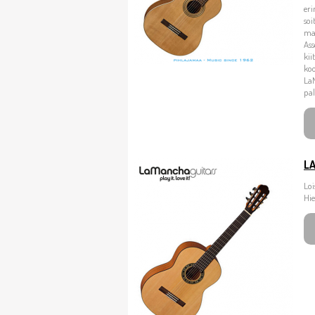
eri
soi
ma
Ass
kii
koo
La
pal
L
Loi
Hie