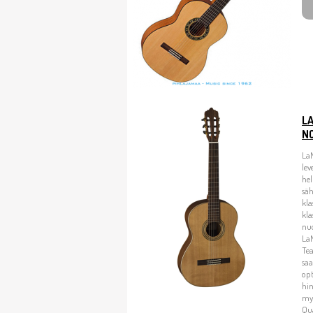
LA
N
La
lev
hel
säh
kla
kla
nuo
La
Tea
saa
opt
hin
my
Qua