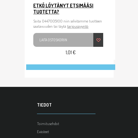
ETKÖ LÖYTÄNYT ETSIMÄÄSI
TUOTETTA?
Soita 0447005100 niin selvitämme tuotteen
saatavuuden tai täytä
tarjouspyyntö
LAITA OSTOSKORIIN
1,01 €
TIEDOT
Toimitusehdot
Evästeet