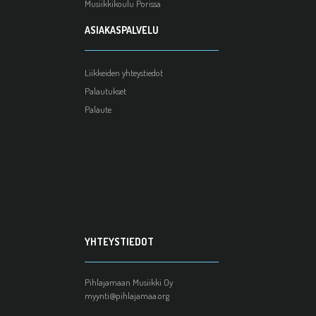
Musiikkikoulu Porissa
ASIAKASPALVELU
Liikkeiden yhteystiedot
Palautukset
Palaute
YHTEYSTIEDOT
Pihlajamaan Musiikki Oy
myynti@pihlajamaa.org