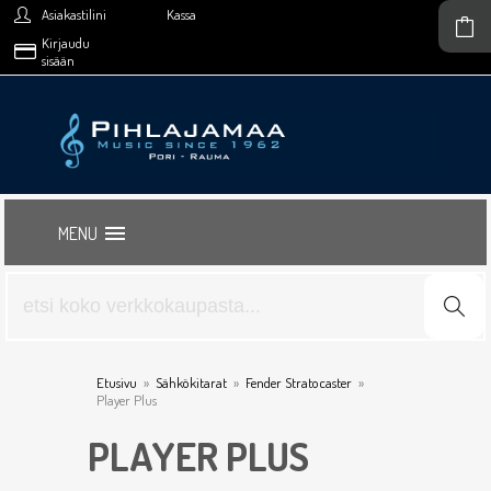
Asiakastilini
Kassa
Kirjaudu
sisään
MENU
Etusivu
»
Sähkökitarat
»
Fender Stratocaster
»
Player Plus
PLAYER PLUS