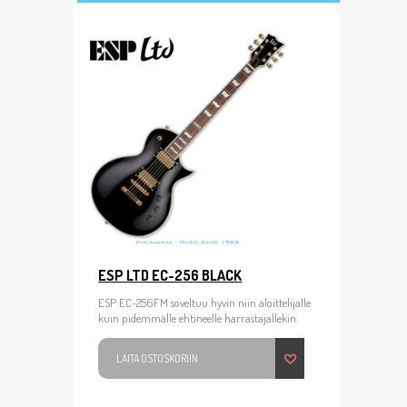
ESP LTD EC-256 BLACK
ESP EC-256FM soveltuu hyvin niin aloittelijalle
kuin pidemmälle ehtineelle harrastajallekin.
LAITA OSTOSKORIIN