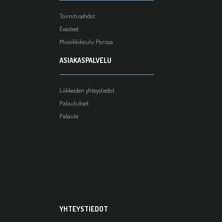
Toimitusehdot
Evästeet
Musiikkikoulu Porissa
ASIAKASPALVELU
Liikkeiden yhteystiedot
Palautukset
Palaute
YHTEYSTIEDOT