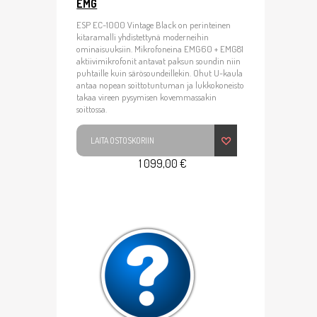
EMG
ESP EC-1000 Vintage Black on perinteinen
kitaramalli yhdistettynä moderneihin
ominaisuuksiin. Mikrofoneina EMG60 + EMG81
aktiivimikrofonit antavat paksun soundin niin
puhtaille kuin särösoundeillekin. Ohut U-kaula
antaa nopean soittotuntuman ja lukkokoneisto
takaa vireen pysymisen kovemmassakin
soittossa.
LAITA OSTOSKORIIN
1 099,00 €