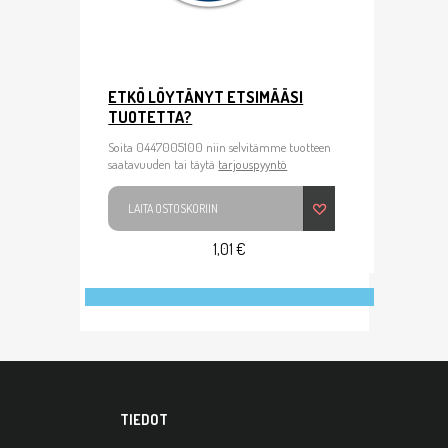
ETKÖ LÖYTÄNYT ETSIMÄÄSI
TUOTETTA?
Soita 0447005100 niin selvitämme tuotteen
saatavuuden tai täytä
tarjouspyyntö
LAITA OSTOSKORIIN
1,01 €
TIEDOT