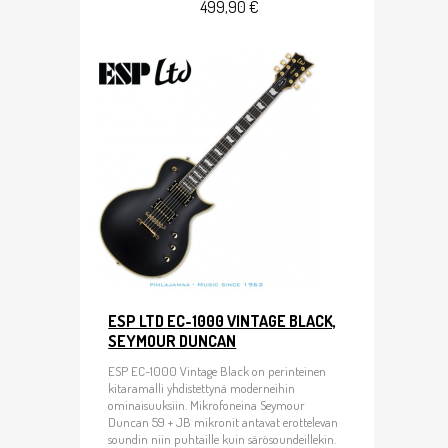
499,90 €
ESP LTD EC-1000 VINTAGE BLACK,
SEYMOUR DUNCAN
ESP EC-1000 Vintage Black on perinteinen
kitaramalli yhdistettynä moderneihin
ominaisuuksiin. Mikrofoneina Seymour
Duncan 59 + JB mikronit antavat erottelevan
soundin niin puhtaille kuin särösoundeillekin.