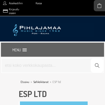
Asiakastilini
Kassa
Kirjaudu
sisään
MENU
Etusivu
»
Sähkökitarat
»
ESP ltd
ESP LTD