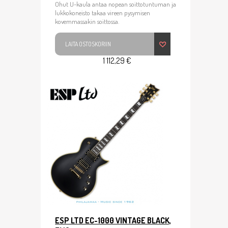
Ohut U-kaula antaa nopean soittotuntuman ja
lukkokoneisto takaa vireen pysymisen
kovemmassakin soittossa.
LAITA OSTOSKORIIN
1 112,29 €
ESP LTD EC-1000 VINTAGE BLACK,