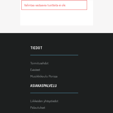
Valintaa vastaavia tuotteita ei ole.
TIEDOT
Toimitusehdot
Evästeet
Musiikkikoulu Porissa
ASIAKASPALVELU
Liikkeiden yhteystiedot
Palautukset