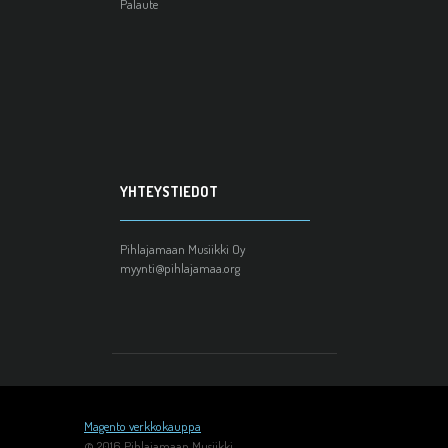
Palaute
YHTEYSTIEDOT
Pihlajamaan Musiikki Oy
myynti@pihlajamaa.org
Magento verkkokauppa
© 2016 Pihlajamaan Musiikki