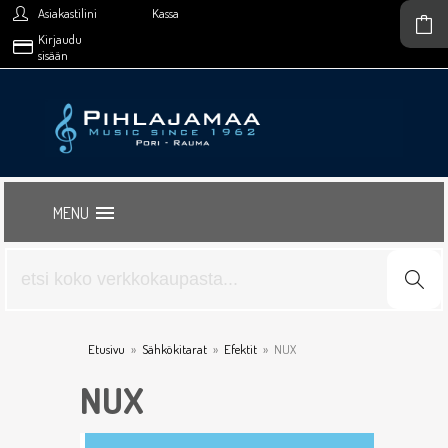
Asiakastilini
Kassa
Kirjaudu
sisään
MENU
Etusivu
»
Sähkökitarat
»
Efektit
»
NUX
NUX