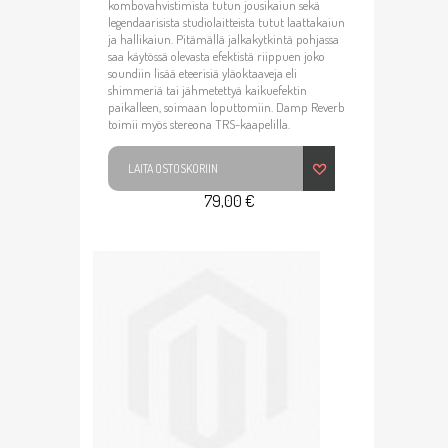
kombovahvistimista tutun jousikaiun sekä
legendaarisista studiolaitteista tutut laattakaiun
ja hallikaiun. Pitämällä jalkakytkintä pohjassa
saa käytössä olevasta efektistä riippuen joko
soundiin lisää eteerisiä yläoktaaveja eli
shimmeriä tai jähmetettyä kaikuefektin
paikalleen, soimaan loputtomiin. Damp Reverb
toimii myös stereona TRS-kaapelilla.
LAITA OSTOSKORIIN
79,00 €