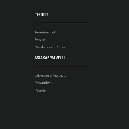
TIEDOT
Toimitusehdot
Evästeet
Musiikkikoulu Porissa
ASIAKASPALVELU
Liikkeiden yhteystiedot
Palautukset
Palaute