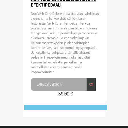
EFEKTIPEDAALI
Nux Verb Core Deluxe pitää sisällään kahdeksan
olennaisinta kaikuefektiä sähkökitaran
historiasta! Verb Coren kahdeksan kaikua
pitävät sisällään niin erilaisten tilojen mukaan
tehtyjä kaikuja kuin jousikaikuja ja moderneja
oktaaveri-, tremolo- ja choruskaikujakin.
Helpon säädettävyyden ja olennaisimpien
kontrollien avulla oikea soundi löytyy nopeasti.
Jalkakytkintä pohjassa pitämällä aktivoit
pedaalin Freeze-toiminnon joka jäädyttää
kyseisen hetken efektin paikalleen ja
mahdollistaa eri ambienssien päälle
improvisoimisen!
LAITA OSTOSKORIIN
89,00 €