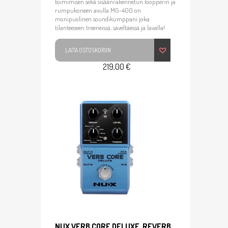
toimimisen sekä sisäänrakennetun loopperin ja
rumpukoneen avulla MG-400 on
monipuolinen soundikumppani joka
tilanteeseen treeneissä, säveltäessä ja lavalla!
LAITA OSTOSKORIIN
219,00 €
NUX VERB CORE DELUXE, REVERB