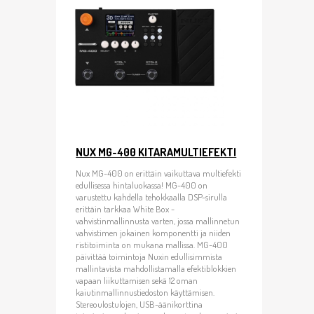
NUX MG-400 KITARAMULTIEFEKTI
Nux MG-400 on erittäin vaikuttava multiefekti
edullisessa hintaluokassa! MG-400 on
varustettu kahdella tehokkaalla DSP-sirulla
erittäin tarkkaa White Box -
vahvistinmallinnusta varten, jossa mallinnetun
vahvistimen jokainen komponentti ja niiden
ristitoiminta on mukana mallissa. MG-400
päivittää toimintoja Nuxin edullisimmista
mallintavista mahdollistamalla efektiblokkien
vapaan liikuttamisen sekä 12 oman
kaiutinmallinnustiedoston käyttämisen.
Stereoulostulojen, USB-äänikorttina