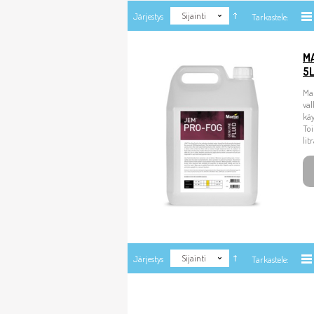
Sijainti
Järjestys
Tarkastele:
M
5
Mar
val
käy
Toi
lit
Sijainti
Järjestys
Tarkastele: