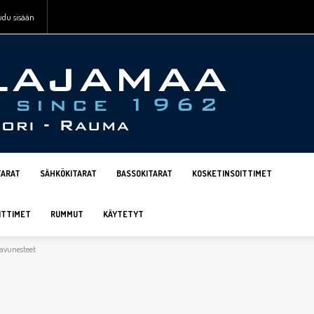
udu sisään
TARAT
SÄHKÖKITARAT
BASSOKITARAT
KOSKETINSOITTIMET
ITTIMET
RUMMUT
KÄYTETYT
avunesteet