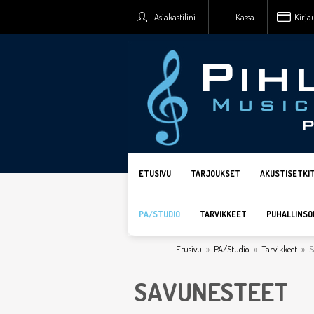
Asiakastilini
Kassa
Kirja
ETUSIVU
TARJOUKSET
AKUSTISETKI
PA/STUDIO
TARVIKKEET
PUHALLINSO
Etusivu
»
PA/Studio
»
Tarvikkeet
»
S
SAVUNESTEET