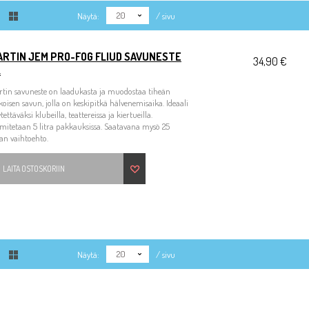
20
Näytä:
/ sivu
ARTIN JEM PRO-FOG FLIUD SAVUNESTE
34,90 €
L
tin savuneste on laadukasta ja muodostaa tiheän
koisen savun, jolla on keskipitkä hälvenemisaika. Ideaali
tettäväksi klubeilla, teattereissa ja kiertueilla.
mitetaan 5 litra pakkauksissa. Saatavana mysö 25
ran vaihtoehto.
LAITA OSTOSKORIIN
20
Näytä:
/ sivu