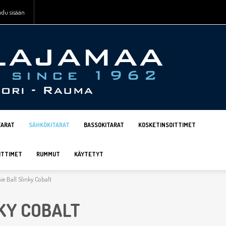
udu sisään
TARAT
SÄHKÖKITARAT
BASSOKITARAT
KOSKETINSOITTIMET
ITTIMET
RUMMUT
KÄYTETYT
ie Ball Slinky Cobalt
NKY COBALT