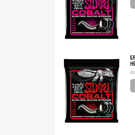
ER
H
010