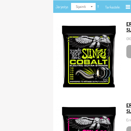
Sijainti
Järjestys
Tarkastele:
ER
S
010
ER
S
Ern