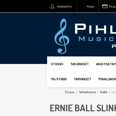
Asiakastilini
Kassa
Kirja
ETUSIVU
TARJOUKSET
AKUSTISETKI
PA/STUDIO
TARVIKKEET
PUHALLINSO
Etusivu
»
Sähkökitarat
»
Kielet
»
Ern
ERNIE BALL SLI