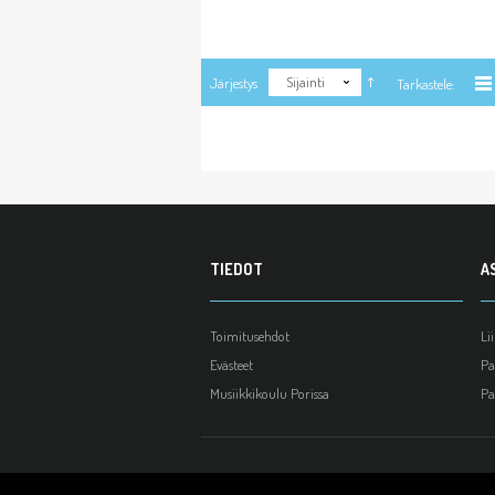
Sijainti
Järjestys
Tarkastele:
TIEDOT
A
Toimitusehdot
Li
Evästeet
Pa
Musiikkikoulu Porissa
Pa