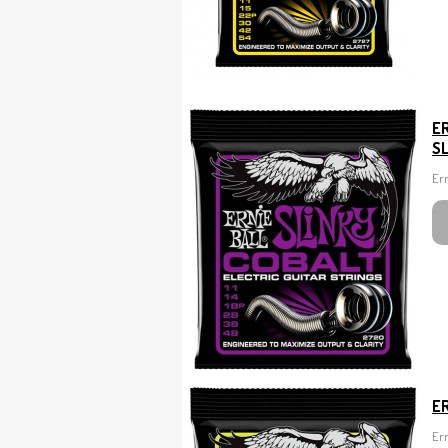
ER
S
Ern
ER
Ern