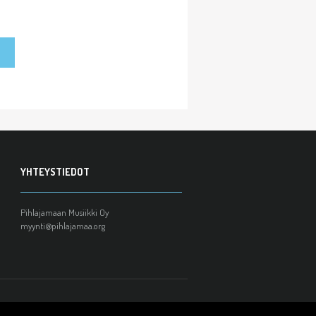
YHTEYSTIEDOT
Pihlajamaan Musiikki Oy
myynti@pihlajamaa.org