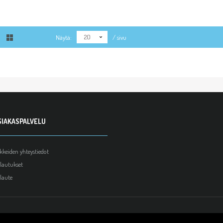
20
Näytä:
/ sivu
SIAKASPALVELU
ikkeiden yhteystiedot
lautukset
laute