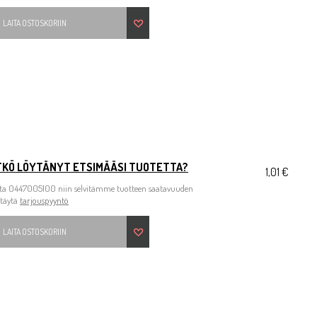
LAITA OSTOSKORIIN
TKÖ LÖYTÄNYT ETSIMÄÄSI TUOTETTA?
1,01 €
ita 0447005100 niin selvitämme tuotteen saatavuuden
 täytä
tarjouspyyntö
LAITA OSTOSKORIIN