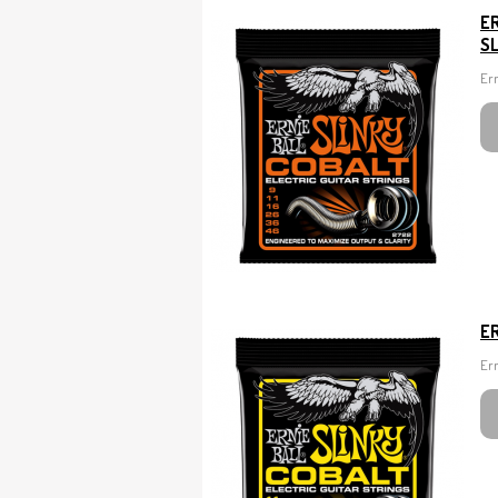
ER
S
Ern
ER
Ern