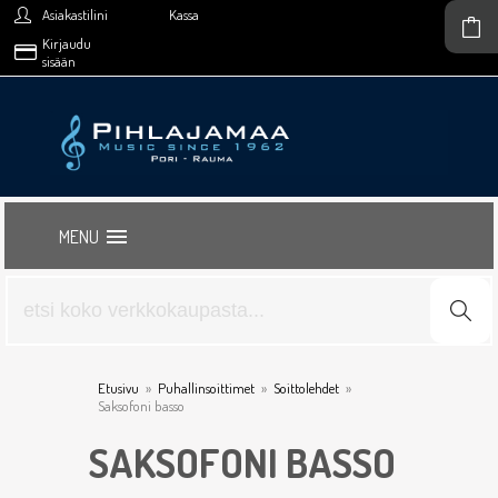
Asiakastilini
Kassa
Kirjaudu
sisään
MENU
Etusivu
»
Puhallinsoittimet
»
Soittolehdet
»
Saksofoni basso
SAKSOFONI BASSO