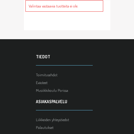
Valintaa vastaavia tuotteita ei ole.
TIEDOT
Toimitusehdot
Evästeet
Musiikkikoulu Porissa
ASIAKASPALVELU
Liikkeiden yhteystiedot
Palautukset