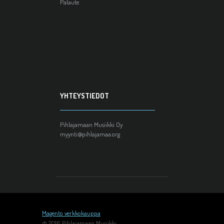
Palaute
YHTEYSTIEDOT
Pihlajamaan Musiikki Oy
myynti@pihlajamaa.org
Magento verkkokauppa
© 2016 Pihlajamaan Musiikki