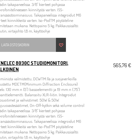
̈ädin takapaneelissa. 3/8" kierteet pohjassa
rofonitelineeseen kiinnitystä varten. ISS-
ransäästöominaisuus. Takapaneelissa integroidut M6
rteet kiinnikkeitä varten. Iso-PodTM pöytäteline
mitetaan mukana. Nettopaino 5 kg. Pakkaussisältö:
utin, virtajohto 1,8 m, käyttöohje
LAITA OSTOSKORIIN
ENELEC 8030C STUDIOMONITORI,
565,76 €
ALKOINEN
miinista valmistettu, DCWTM:llä ja suojaverkoilla
rustettu MDETM(Minimum Diffraction Enclosure)
elo. 130 mm:n (5") bassoelementti ja 19 mm:n (.75")
kanttielementti. Balansoitu XLR-liitin. Integroidut
osuotimet ja vahvistimet: 50W & 50W.
juusvastesäätimet, On-Off-kytkin sekä volume control
̈ädin takapaneelissa. 3/8" kierteet pohjassa
rofonitelineeseen kiinnitystä varten. ISS-
ransäästöominaisuus. Takapaneelissa integroidut M6
rteet kiinnikkeitä varten. Iso-PodTM pöytäteline
mitetaan mukana. Nettopaino 5 kg. Pakkaussisältö:
utin, virtajohto 1,8 m, käyttöohje