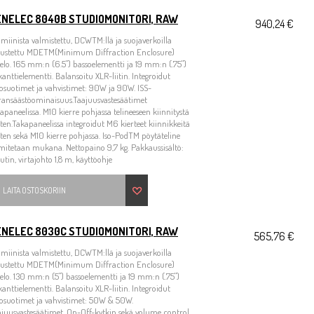
ENELEC 8040B STUDIOMONITORI, RAW
940,24 €
miinista valmistettu, DCWTM:llä ja suojaverkoilla
rustettu MDETM(Minimum Diffraction Enclosure)
elo. 165 mm:n (6.5") bassoelementti ja 19 mm:n (.75")
kanttielementti. Balansoitu XLR-liitin. Integroidut
osuotimet ja vahvistimet: 90W ja 90W. ISS-
ransäästöominaisuus.Taajuusvastesäätimet
apaneelissa. M10 kierre pohjassa telineeseen kiinnitystä
ten.Takapaneelissa integroidut M6 kierteet kiinnikkeitä
ten sekä M10 kierre pohjassa. Iso-PodTM pöytäteline
mitetaan mukana. Nettopaino 9,7 kg. Pakkaussisältö:
utin, virtajohto 1,8 m, käyttöohje
LAITA OSTOSKORIIN
ENELEC 8030C STUDIOMONITORI, RAW
565,76 €
miinista valmistettu, DCWTM:llä ja suojaverkoilla
rustettu MDETM(Minimum Diffraction Enclosure)
elo. 130 mm:n (5") bassoelementti ja 19 mm:n (.75")
kanttielementti. Balansoitu XLR-liitin. Integroidut
osuotimet ja vahvistimet: 50W & 50W.
juusvastesäätimet, On-Off-kytkin sekä volume control