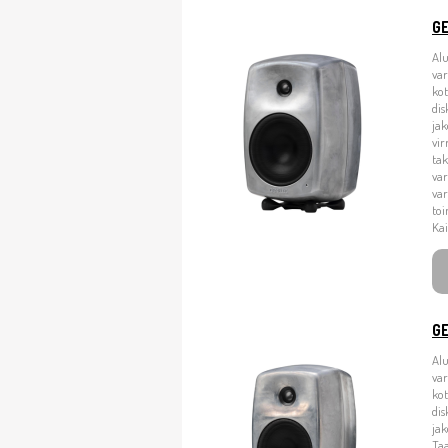
G
Alu
va
kot
dis
jak
vir
tak
var
var
toi
Kai
G
Alu
va
kot
dis
jak
Taa