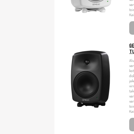
var
toi
Kai
G
T
Alu
va
kot
dis
jak
vir
tak
var
var
toi
Kai