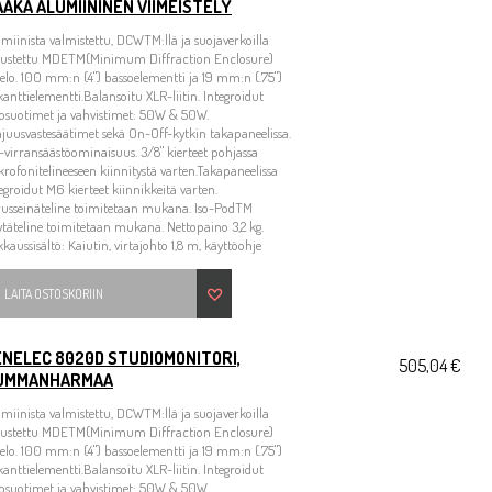
AKA ALUMIININEN VIIMEISTELY
miinista valmistettu, DCWTM:llä ja suojaverkoilla
rustettu MDETM(Minimum Diffraction Enclosure)
elo. 100 mm:n (4") bassoelementti ja 19 mm:n (.75")
kanttielementti.Balansoitu XLR-liitin. Integroidut
osuotimet ja vahvistimet: 50W & 50W.
juusvastesäätimet sekä On-Off-kytkin takapaneelissa.
-virransäästöominaisuus. 3/8" kierteet pohjassa
rofonitelineeseen kiinnitystä varten.Takapaneelissa
egroidut M6 kierteet kiinnikkeitä varten.
usseinäteline toimitetaan mukana. Iso-PodTM
ytäteline toimitetaan mukana. Nettopaino 3,2 kg.
kaussisältö: Kaiutin, virtajohto 1,8 m, käyttöohje
LAITA OSTOSKORIIN
ENELEC 8020D STUDIOMONITORI,
505,04 €
UMMANHARMAA
miinista valmistettu, DCWTM:llä ja suojaverkoilla
rustettu MDETM(Minimum Diffraction Enclosure)
elo. 100 mm:n (4") bassoelementti ja 19 mm:n (.75")
kanttielementti.Balansoitu XLR-liitin. Integroidut
osuotimet ja vahvistimet: 50W & 50W.