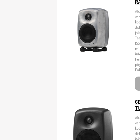
RA
Alu
va
kot
dis
jak
Taa
ISS
mik
int
Per
pö
Pak
G
T
Alu
va
kot
dis
jak