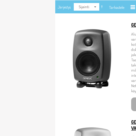
Sijainti
Järjestys
Tarkastele:
G
Alu
va
kot
dis
jak
Taa
tak
mik
int
var
Net
kä
G
V