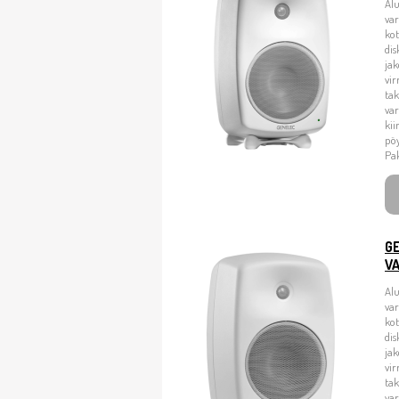
Alu
va
kot
dis
jak
vir
tak
var
kii
pö
Pak
G
V
Alu
va
kot
dis
jak
vir
tak
var