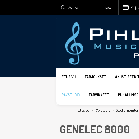
Asiakastilini
Kassa
Kirja
ETUSIVU
TARJOUKSET
AKUSTISETKI
PA/STUDIO
TARVIKKEET
PUHALLINSO
Etusivu
»
PA/Studio
»
Studiomonitor
GENELEC 8000