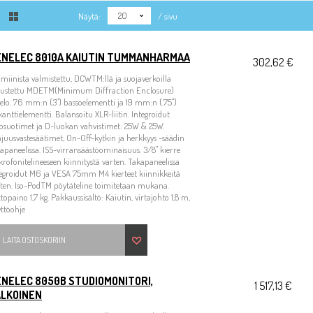
20
Näytä:
/ sivu
ENELEC 8010A KAIUTIN TUMMANHARMAA
302,62 €
miinista valmistettu, DCWTM:llä ja suojaverkoilla
rustettu MDETM(Minimum Diffraction Enclosure)
elo. 76 mm:n (3") bassoelementti ja 19 mm:n (.75")
kanttielementti. Balansoitu XLR-liitin. Integroidut
osuotimet ja D-luokan vahvistimet: 25W & 25W.
juusvastesäätimet, On-Off-kytkin ja herkkyys -säädin
apaneelissa. ISS-virransäästöominaisuus. 3/8" kierre
rofonitelineeseen kiinnitystä varten. Takapaneelissa
egroidut M6 ja VESA 75mm M4 kierteet kiinnikkeitä
ten. Iso-PodTM pöytäteline toimitetaan mukana.
topaino 1,7 kg. Pakkaussisältö: Kaiutin, virtajohto 1,8 m,
yttöohje
LAITA OSTOSKORIIN
ENELEC 8050B STUDIOMONITORI,
1 517,13 €
ALKOINEN