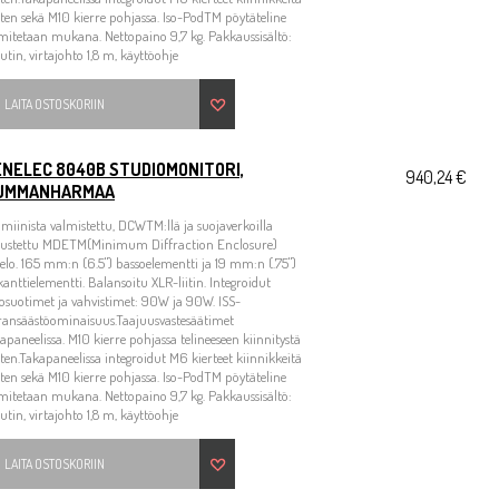
ten sekä M10 kierre pohjassa. Iso-PodTM pöytäteline
mitetaan mukana. Nettopaino 9,7 kg. Pakkaussisältö:
utin, virtajohto 1,8 m, käyttöohje
LAITA OSTOSKORIIN
ENELEC 8040B STUDIOMONITORI,
940,24 €
UMMANHARMAA
miinista valmistettu, DCWTM:llä ja suojaverkoilla
rustettu MDETM(Minimum Diffraction Enclosure)
elo. 165 mm:n (6.5") bassoelementti ja 19 mm:n (.75")
kanttielementti. Balansoitu XLR-liitin. Integroidut
osuotimet ja vahvistimet: 90W ja 90W. ISS-
ransäästöominaisuus.Taajuusvastesäätimet
apaneelissa. M10 kierre pohjassa telineeseen kiinnitystä
ten.Takapaneelissa integroidut M6 kierteet kiinnikkeitä
ten sekä M10 kierre pohjassa. Iso-PodTM pöytäteline
mitetaan mukana. Nettopaino 9,7 kg. Pakkaussisältö:
utin, virtajohto 1,8 m, käyttöohje
LAITA OSTOSKORIIN