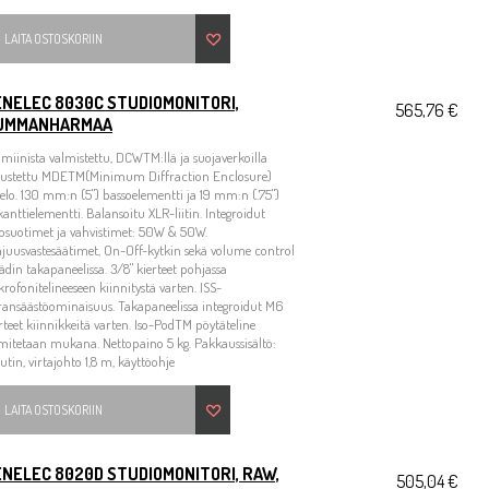
LAITA OSTOSKORIIN
ENELEC 8030C STUDIOMONITORI,
565,76 €
UMMANHARMAA
miinista valmistettu, DCWTM:llä ja suojaverkoilla
rustettu MDETM(Minimum Diffraction Enclosure)
elo. 130 mm:n (5") bassoelementti ja 19 mm:n (.75")
kanttielementti. Balansoitu XLR-liitin. Integroidut
osuotimet ja vahvistimet: 50W & 50W.
juusvastesäätimet, On-Off-kytkin sekä volume control
̈ädin takapaneelissa. 3/8" kierteet pohjassa
rofonitelineeseen kiinnitystä varten. ISS-
ransäästöominaisuus. Takapaneelissa integroidut M6
rteet kiinnikkeitä varten. Iso-PodTM pöytäteline
mitetaan mukana. Nettopaino 5 kg. Pakkaussisältö:
utin, virtajohto 1,8 m, käyttöohje
LAITA OSTOSKORIIN
NELEC 8020D STUDIOMONITORI, RAW,
505,04 €