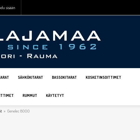
udu sisään
TARAT
SÄHKÖKITARAT
BASSOKITARAT
KOSKETINSOITTIMET
ITTIMET
RUMMUT
KÄYTETYT
it
»
Genelec 8000