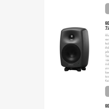
G
T
Alu
va
kot
dis
jak
Taa
-sa
mik
vir
kie
toi
Kai
GE