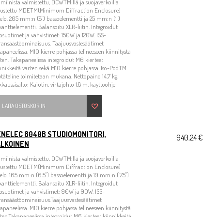
miinista valmistettu, DCWTM:llä ja suojaverkoilla
rustettu MDETM(Minimum Diffraction Enclosure)
elo. 205 mm:n (8") bassoelementti ja 25 mm:n (1")
kanttielementti. Balansoitu XLR-liitin. Integroidut
osuotimet ja vahvistimet: 150W ja 120W. ISS-
ransäästöominaisuus. Taajuusvastesäätimet
apaneelissa. M10 kierre pohjassa telineeseen kiinnitystä
ten. Takapaneelissa integroidut M6 kierteet
nnikkeitä varten sekä M10 kierre pohjassa. Iso-PodTM
ytäteline toimitetaan mukana. Nettopaino 14,7 kg.
kaussisältö: Kaiutin, virtajohto 1,8 m, käyttöohje
LAITA OSTOSKORIIN
ENELEC 8040B STUDIOMONITORI,
940,24 €
ALKOINEN
miinista valmistettu, DCWTM:llä ja suojaverkoilla
rustettu MDETM(Minimum Diffraction Enclosure)
elo. 165 mm:n (6.5") bassoelementti ja 19 mm:n (.75")
kanttielementti. Balansoitu XLR-liitin. Integroidut
osuotimet ja vahvistimet: 90W ja 90W. ISS-
ransäästöominaisuus.Taajuusvastesäätimet
apaneelissa. M10 kierre pohjassa telineeseen kiinnitystä
ten.Takapaneelissa integroidut M6 kierteet kiinnikkeitä