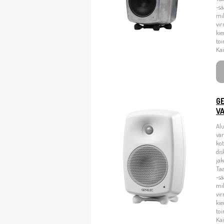
-sa
mik
vir
kie
toi
Kai
G
V
Alu
va
kot
dis
jak
Taa
-sa
mik
vir
kie
toi
Kai