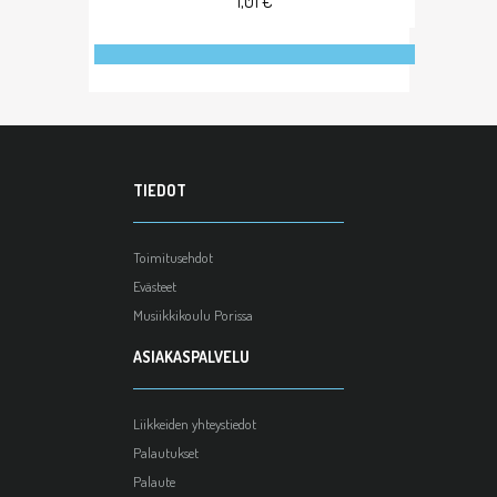
1,01 €
TIEDOT
Toimitusehdot
Evästeet
Musiikkikoulu Porissa
ASIAKASPALVELU
Liikkeiden yhteystiedot
Palautukset
Palaute