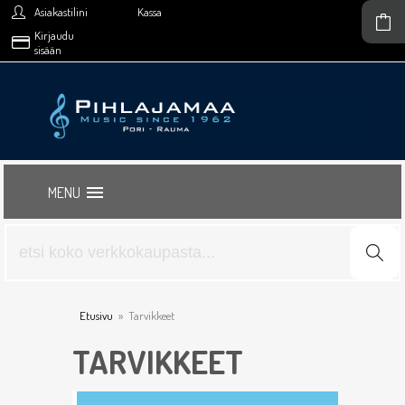
Asiakastilini
Kassa
Kirjaudu
sisään
MENU
Etusivu
»
Tarvikkeet
TARVIKKEET