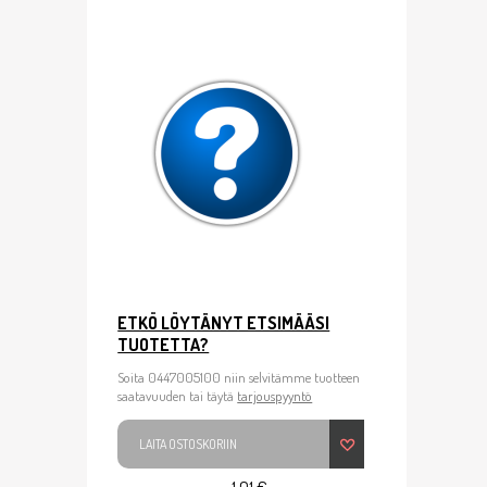
ETKÖ LÖYTÄNYT ETSIMÄÄSI
TUOTETTA?
Soita 0447005100 niin selvitämme tuotteen
saatavuuden tai täytä
tarjouspyyntö
LAITA OSTOSKORIIN