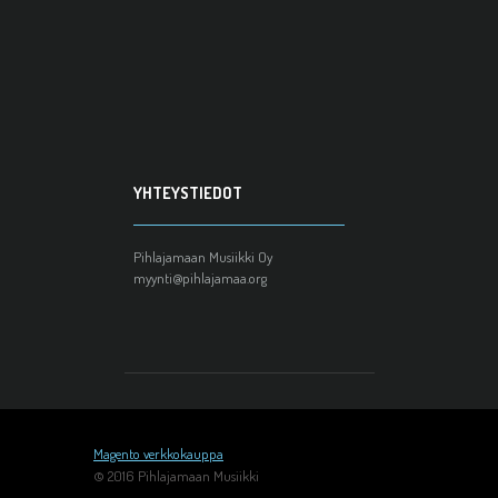
YHTEYSTIEDOT
Pihlajamaan Musiikki Oy
myynti@pihlajamaa.org
Magento verkkokauppa
© 2016 Pihlajamaan Musiikki