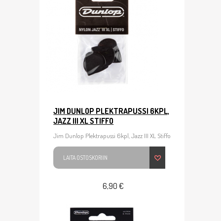
JIM DUNLOP PLEKTRAPUSSI 6KPL,
JAZZ III XL STIFFO
Jim Dunlop Plektrapussi 6kpl, Jazz III XL Stiffo
LAITA OSTOSKORIIN
6,90 €