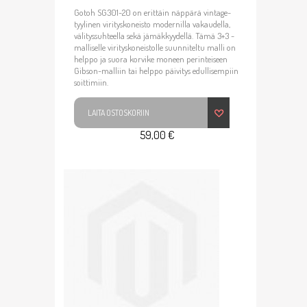
Gotoh SG301-20 on erittäin näppärä vintage-
tyylinen virityskoneisto modernilla vakaudella,
välityssuhteella sekä jämäkkyydellä. Tämä 3+3 -
malliselle virityskoneistolle suunniteltu malli on
helppo ja suora korvike moneen perinteiseen
Gibson-malliin tai helppo päivitys edullisempiin
soittimiin.
LAITA OSTOSKORIIN
59,00 €