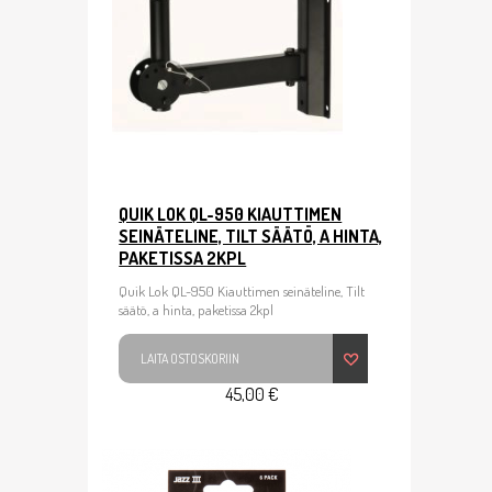
QUIK LOK QL-950 KIAUTTIMEN
SEINÄTELINE, TILT SÄÄTÖ, A HINTA,
PAKETISSA 2KPL
Quik Lok QL-950 Kiauttimen seinäteline, Tilt
säätö, a hinta, paketissa 2kpl
LAITA OSTOSKORIIN
45,00 €