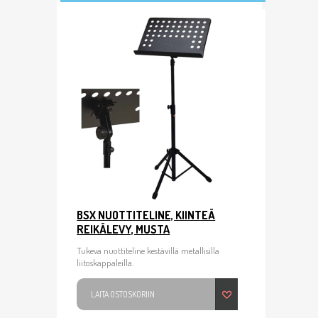
BSX NUOTTITELINE, KIINTEÄ
REIKÄLEVY, MUSTA
Tukeva nuottiteline kestävillä metallisilla
liitoskappaleilla.
LAITA OSTOSKORIIN