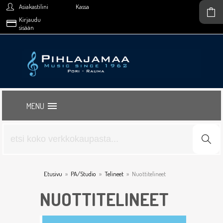
Asiakastilini
Kassa
Kirjaudu
sisään
MENU
Etusivu
»
PA/Studio
»
Telineet
»
Nuottitelineet
NUOTTITELINEET