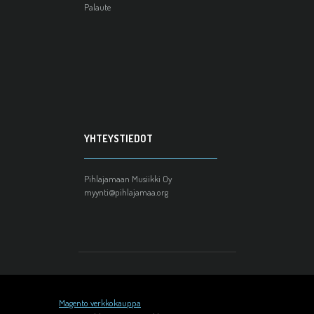
Palaute
YHTEYSTIEDOT
Pihlajamaan Musiikki Oy
myynti@pihlajamaa.org
Magento verkkokauppa