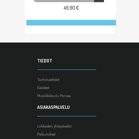
49,90 €
TIEDOT
Toimitusehdot
Evästeet
Musiikkikoulu Porissa
ASIAKASPALVELU
Liikkeiden yhteystiedot
Palautukset