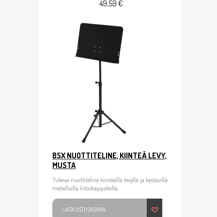
49,59 €
BSX NUOTTITELINE, KIINTEÄ LEVY,
MUSTA
Tukeva nuottiteline kiinteällä levyllä ja kestävillä
metallisilla liitoskappaleilla.
LAITA OSTOSKORIIN