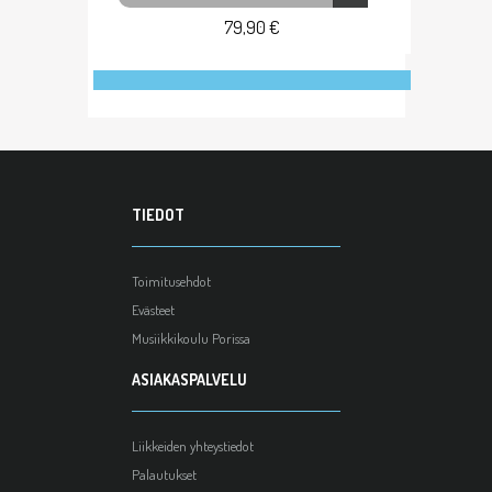
79,90 €
TIEDOT
Toimitusehdot
Evästeet
Musiikkikoulu Porissa
ASIAKASPALVELU
Liikkeiden yhteystiedot
Palautukset