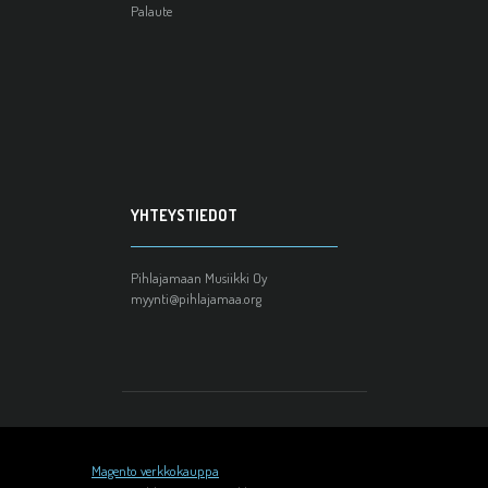
Palaute
YHTEYSTIEDOT
Pihlajamaan Musiikki Oy
myynti@pihlajamaa.org
Magento verkkokauppa