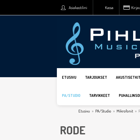
Asiakastilini
Kassa
Kirja
ETUSIVU
TARJOUKSET
AKUSTISETKI
PA/STUDIO
TARVIKKEET
PUHALLINSO
Etusivu
»
PA/Studio
»
Mikrofonit
»
RODE