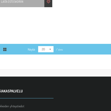
LAITA OSTOSKORIIN
20
Näytä:
/ sivu
SIAKASPALVELU
ikkeiden yhteystiedot