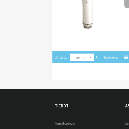
Sijainti
Järjestys
Tarkastele:
TIEDOT
A
Toimitusehdot
Li