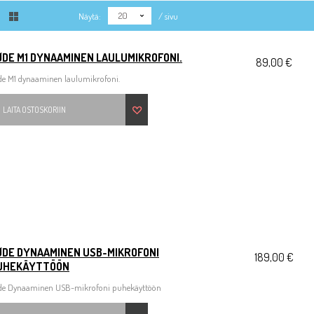
20
Näytä:
/ sivu
ØDE M1 DYNAAMINEN LAULUMIKROFONI.
89,00 €
de M1 dynaaminen laulumikrofoni.
LAITA OSTOSKORIIN
ØDE DYNAAMINEN USB-MIKROFONI
189,00 €
HEKÄYTTÖÖN
de Dynaaminen USB-mikrofoni puhekäyttöön