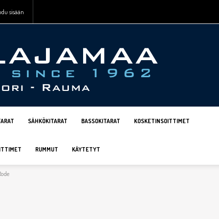
udu sisään
TARAT
SÄHKÖKITARAT
BASSOKITARAT
KOSKETINSOITTIMET
ITTIMET
RUMMUT
KÄYTETYT
Rode