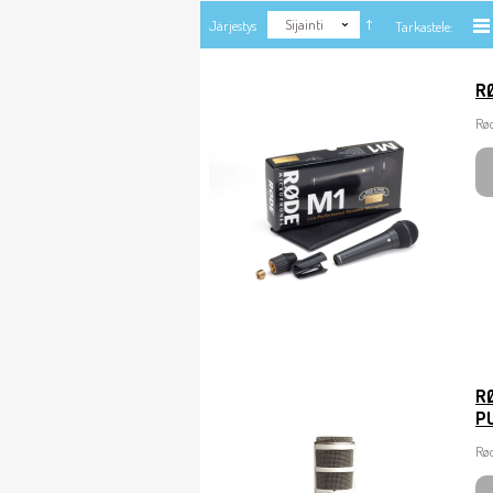
Sijainti
Järjestys
Tarkastele:
R
Rø
R
PU
Rø