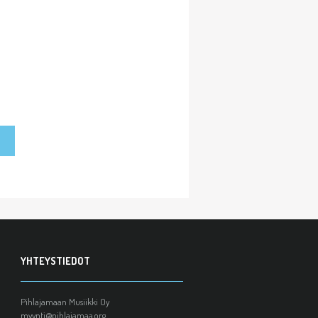
YHTEYSTIEDOT
Pihlajamaan Musiikki Oy
myynti@pihlajamaa.org