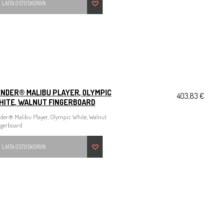
LAITA OSTOSKORIIN
ENDER® MALIBU PLAYER, OLYMPIC
403,83 €
HITE, WALNUT FINGERBOARD
nder® Malibu Player, Olympic White, Walnut
ngerboard
LAITA OSTOSKORIIN