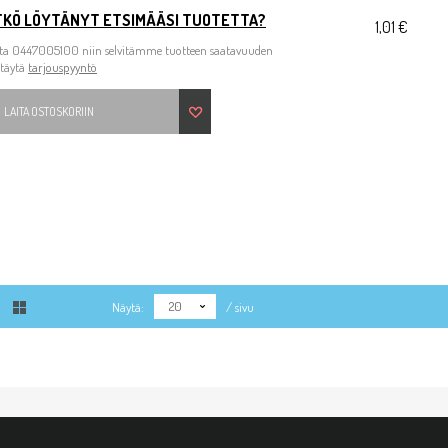
TKÖ LÖYTÄNYT ETSIMÄÄSI TUOTETTA?
1,01 €
ita 0447005100 niin selvitämme tuotteen saatavuuden
 täytä
tarjouspyyntö
LAITA OSTOSKORIIN
20
Näytä:
/ sivu