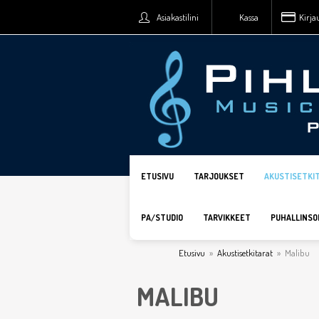
Asiakastilini
Kassa
Kirja
ETUSIVU
TARJOUKSET
AKUSTISETKI
PA/STUDIO
TARVIKKEET
PUHALLINSO
Etusivu
»
Akustisetkitarat
»
Malibu
MALIBU