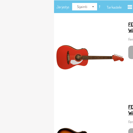
Sijainti
Järjestys
Tarkastele:
FE
W
Fen
F
W
Fen