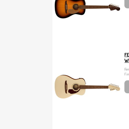
F
W
Fe
Fi