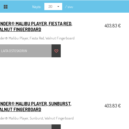
20
Näytä:
/ sivu
NDER® MALIBU PLAYER, FIESTA RED,
403,83 €
ALNUT FINGERBOARD
der® Malibu Player, Fiesta Red, Walnut Fingerboard
LAITA OSTOSKORIIN
ENDER® MALIBU PLAYER, SUNBURST,
403,83 €
ALNUT FINGERBOARD
der® Malibu Player, Sunburst, Walnut Fingerboard