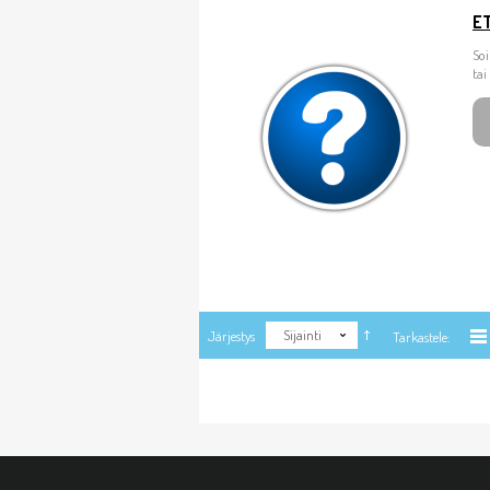
E
So
tai
Sijainti
Järjestys
Tarkastele: