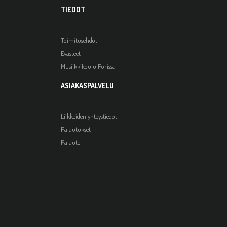
TIEDOT
Toimitusehdot
Evästeet
Musiikkikoulu Porissa
ASIAKASPALVELU
Liikkeiden yhteystiedot
Palautukset
Palaute