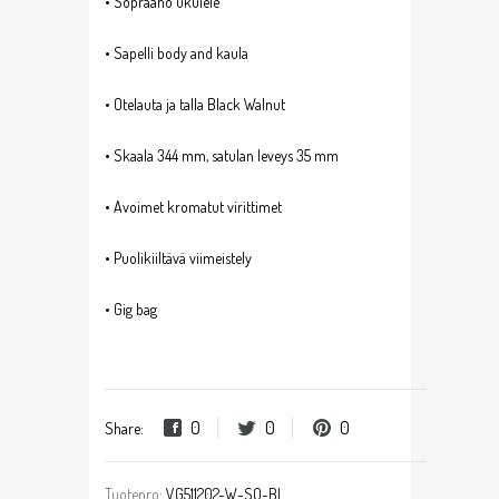
• Sopraano ukulele
• Sapelli body and kaula
• Otelauta ja talla Black Walnut
• Skaala 344 mm, satulan leveys 35 mm
• Avoimet kromatut virittimet
• Puolikiiltävä viimeistely
• Gig bag
0
0
0
Share:
Tuotenro:
VG511202-W-SO-BL