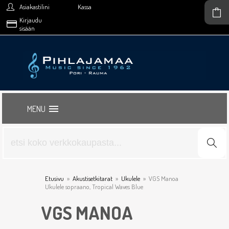
Asiakastilini
Kassa
Kirjaudu
sisään
MENU
Etusivu
»
Akustisetkitarat
»
Ukulele
»
VGS Manoa
Ukulele sopraano, Tropical Waves Blue
VGS MANOA