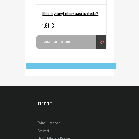
Etkö löytänyt etsimääsi tuotetta?
1,01 €
LAITA OSTOSKORIIN
TIEDOT
Toimitusehdot
Evästeet
Musiikkikoulu Porissa