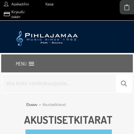
Asiakastilini
Kassa
Kirjaudu
sisään
MENU
Etusivu
»
Akustisetkitarat
AKUSTISETKITARAT