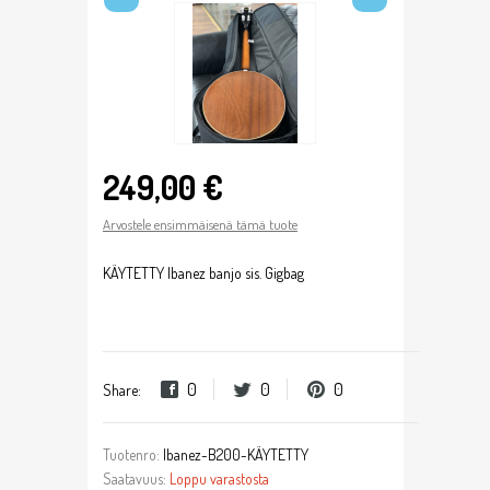
249,00 €
Arvostele ensimmäisenä tämä tuote
KÄYTETTY Ibanez banjo sis. Gigbag
0
0
0
Share:
Tuotenro:
Ibanez-B200-KÄYTETTY
Saatavuus:
Loppu varastosta