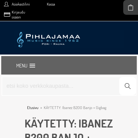
Asiakastilini
Kassa
Kirjaudu
sisään
MENU
Etusivu
»
KÄYTETTY: Ibanez B200 Banjo + Gigbag
KÄYTETTY: IBANEZ
B200 BANJO +