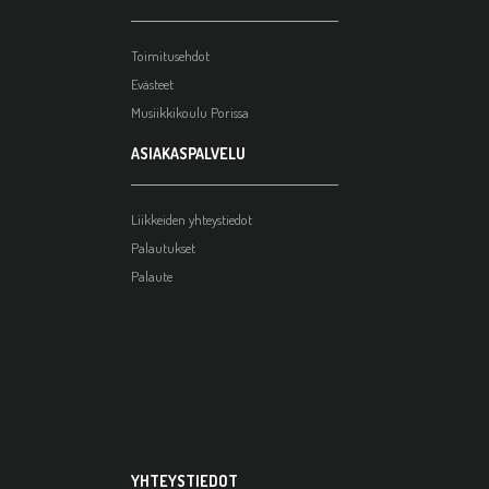
Toimitusehdot
Evästeet
Musiikkikoulu Porissa
ASIAKASPALVELU
Liikkeiden yhteystiedot
Palautukset
Palaute
YHTEYSTIEDOT