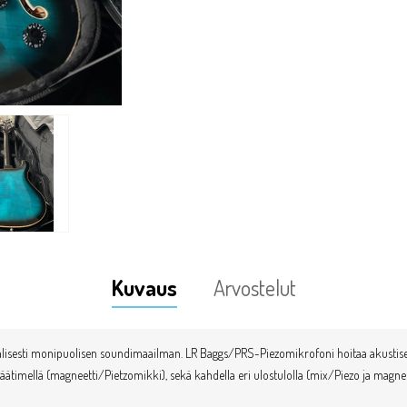
Kuvaus
Arvostelut
alisesti monipuolisen soundimaailman. LR Baggs/PRS-Piezomikrofoni hoitaa akustisen
säätimellä (magneetti/Pietzomikki), sekä kahdella eri ulostulolla (mix/Piezo ja magnee