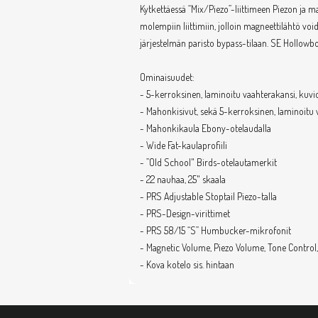
Kytkettäessä “Mix/Piezo”-liittimeen Piezon ja ma
molempiin liittimiin, jolloin magneettilähtö vo
järjestelmän paristo bypass-tilaan. SE Hollowb
Ominaisuudet:
- 5-kerroksinen, laminoitu vaahterakansi, kuvio
- Mahonkisivut, sekä 5-kerroksinen, laminoitu 
- Mahonkikaula Ebony-otelaudalla
- Wide Fat-kaulaprofiili
- ”Old School" Birds-otelautamerkit
- 22 nauhaa, 25" skaala
- PRS Adjustable Stoptail Piezo-talla
- PRS-Design-virittimet
- PRS 58/15 “S” Humbucker-mikrofonit
- Magnetic Volume, Piezo Volume, Tone Control
- Kova kotelo sis. hintaan