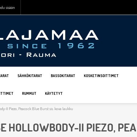
udu sisään
TARAT
SÄHKÖKITARAT
BASSOKITARAT
KOSKETINSOITTIMET
ITTIMET
RUMMUT
KÄYTETYT
-II Piezo, Peacock Blue Burst sis. kova laukku
SE HOLLOWBODY-II PIEZO, PE