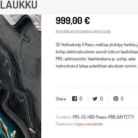
A LAUKKU
999,00 €
Arvostele ensimmäisenä tämä tuote
SE Hollowbody II Piezo-mallissa yhdistyy herkkä j
kirkas elektroakustinen soundi tuttuun laadukka
PRS-sähkösointiin. Vaahterakansi ja -pohja, sekä
mahonkisivut takaa autenttisen akustisen soinnin.
0
0
0
Share:
Tuotenro:
PRS-SE-HB2-Pieazo-PBB_KÄYTETTY
Saatavuus:
Loppu varastosta