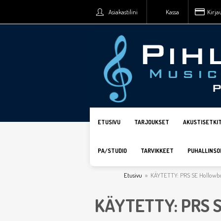
Asiakastilini
Kassa
Kirja
ETUSIVU
TARJOUKSET
AKUSTISETKI
PA/STUDIO
TARVIKKEET
PUHALLINSO
Etusivu
»
KÄYTETTY: PRS SE Hollowbody
KÄYTETTY: PRS 