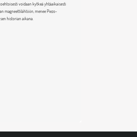
toehtoisesti voidaan kytkeä yhtäaikaisesti
staan magneettilähtöön, menee Piezo-
sen historian aikana.