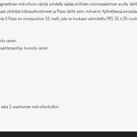
gneettisen mikrofonin välistä suhdetta säätää erillisten volumesäätimien avulla. Vaih
idaan yhdistää kitaravahvistimeen ja Piezo-lähtö esim. mikseriin. Kytkettäessä ainoa
ody II Piezo on monipuolisin SE-malli, jota on koskaan valmistettu PRS SE:n 20-vuoti
itu vaneri
vaahterapohja, kuvioitu vaneri
, sekä 3-asentoinen mikrofonikytkin