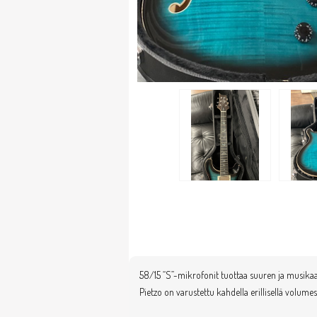
58/15 “S”-mikrofonit tuottaa suuren ja musika
Pietzo on varustettu kahdella erillisellä volume