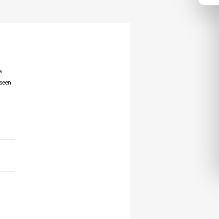
a
aseen