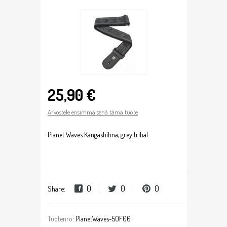
25,90 €
Arvostele ensimmäisenä tämä tuote
Planet Waves Kangashihna, grey tribal
0
0
0
Share:
Tuotenro:
PlanetWaves-50F06