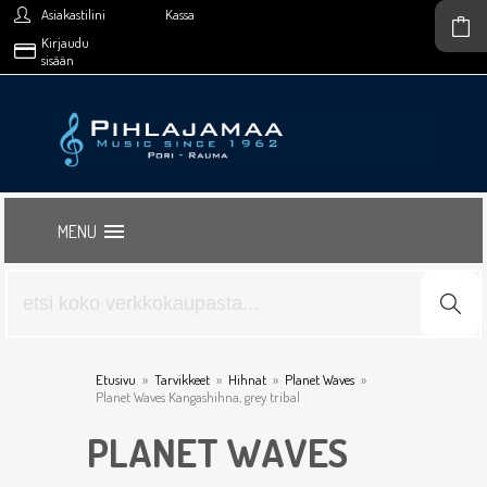
Asiakastilini
Kassa
Kirjaudu
sisään
MENU
Etusivu
»
Tarvikkeet
»
Hihnat
»
Planet Waves
»
Planet Waves Kangashihna, grey tribal
PLANET WAVES