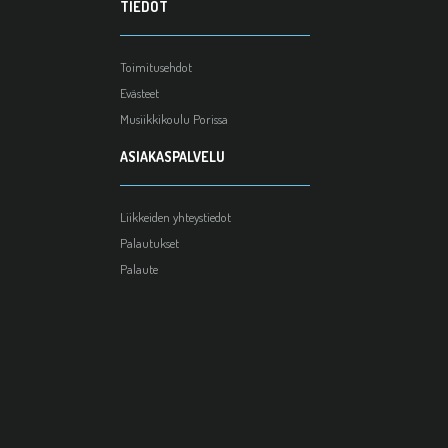
TIEDOT
Toimitusehdot
Evästeet
Musiikkikoulu Porissa
ASIAKASPALVELU
Liikkeiden yhteystiedot
Palautukset
Palaute