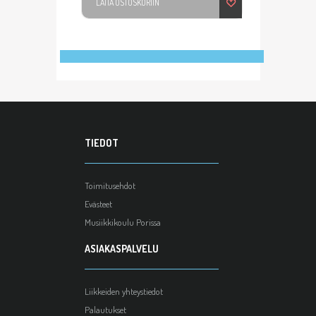
LAITA OSTOSKORIIN
TIEDOT
Toimitusehdot
Evästeet
Musiikkikoulu Porissa
ASIAKASPALVELU
Liikkeiden yhteystiedot
Palautukset