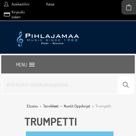
Asiakastilini
Kassa
Kirjaudu
sisään
MENU
Etusivu
»
Tarvikkeet
»
Nuotit Oppikirjat
»
Trumpetti
TRUMPETTI