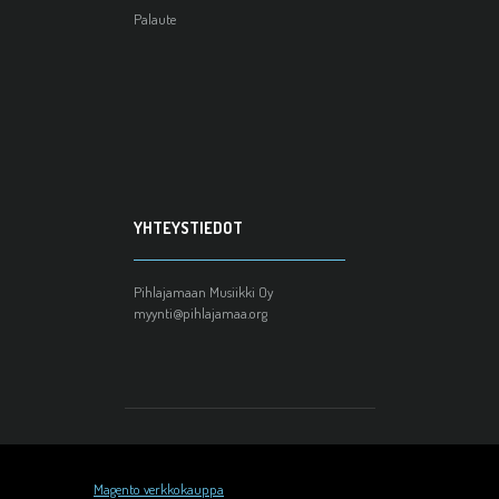
Palaute
YHTEYSTIEDOT
Pihlajamaan Musiikki Oy
myynti@pihlajamaa.org
Magento verkkokauppa