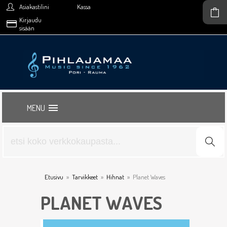
Asiakastilini
Kassa
Kirjaudu
sisään
MENU
Etusivu
»
Tarvikkeet
»
Hihnat
»
Planet Waves
PLANET WAVES