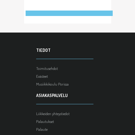
TIEDOT
Toimitusehdot
Evästeet
Musiikkikoulu Porissa
ASIAKASPALVELU
Liikkeiden yhteystiedot
Palautukset
Palaute