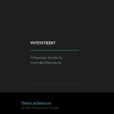
YHTEYSTIEDOT
Pihlajamaan Musiikki Oy
myynti@pihlajamaa.org
Magento verkkokauppa
© 2016 Pihlajamaan Musiikki